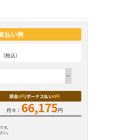
支払い例
円（税込）
頭金
0円
/ボーナス払い
0円
66,175
月々：
円
です。
さい。