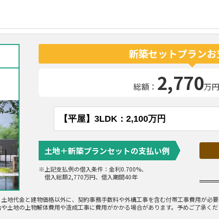
新築セットプランお
2,770
総額：
万
土地＋新築プランセット
の支払い例
※上記支払例の借入条件：金利0.700%、
借入総額
2,770
万円、借入期間40年
。土地代金と建物価格以外に、契約事務手数料や外構工事を含む付帯工事費用が必要
合や土地の上物解体費用や造成工事に費用がかかる場合があります。予めご了承くだ