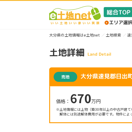
大分県の土地情報はe土地net
土地検索
速
土地詳細
Land Detail
大分県速見郡日出
売地
670
価格：
万円
※土地情報には上物（築30年以上の中古戸建て
解体には別途解体費用が必要です。物件によっ