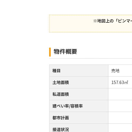
※地図上の「ピンマ
物件概要
種目
売地
土地面積
157.63㎡
私道面積
建ぺい率/容積率
都市計画
接道状況