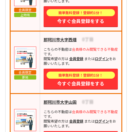
願いいたします。
会員限定
簡単無料登録！登録約1分！
上物有
今すぐ会員登録をする
那珂川市大字西畑
こちらの不動産は
会員様のみ閲覧できる不動産
です。
閲覧希望の方は
会員登録
または
ログイン
をお
願いいたします。
会員限定
簡単無料登録！登録約1分！
更地
今すぐ会員登録をする
那珂川市大字山田
こちらの不動産は
会員様のみ閲覧できる不動産
です。
閲覧希望の方は
会員登録
または
ログイン
をお
願いいたします。