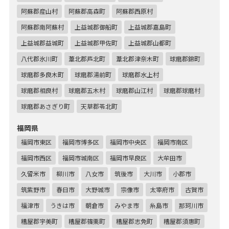
阿蘇郡産山村
阿蘇郡高森町
阿蘇郡西原村
阿蘇郡南阿蘇村
上益城郡御船町
上益城郡嘉島町
上益城郡益城町
上益城郡甲佐町
上益城郡山都町
八代郡氷川町
葦北郡芦北町
葦北郡津奈木町
球磨郡錦町
球磨郡多良木町
球磨郡湯前町
球磨郡水上村
球磨郡相良村
球磨郡五木村
球磨郡山江村
球磨郡球磨村
球磨郡あさぎり町
天草郡苓北町
福岡県
福岡市東区
福岡市博多区
福岡市中央区
福岡市南区
福岡市西区
福岡市城南区
福岡市早良区
大牟田市
久留米市
柳川市
八女市
筑後市
大川市
小郡市
筑紫野市
春日市
大野城市
宗像市
太宰府市
古賀市
福津市
うきは市
朝倉市
みやま市
糸島市
那珂川市
糟屋郡宇美町
糟屋郡篠栗町
糟屋郡志免町
糟屋郡須惠町