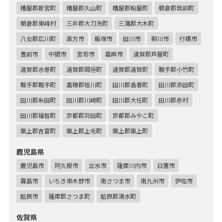
糟屋郡新宮町
糟屋郡久山町
糟屋郡粕屋町
朝倉郡筑前町
朝倉郡東峰村
三井郡大刀洗町
三潴郡大木町
八女郡広川町
直方市
飯塚市
田川市
柳川市
行橋市
豊前市
中間市
宮若市
嘉麻市
遠賀郡芦屋町
遠賀郡水巻町
遠賀郡岡垣町
遠賀郡遠賀町
鞍手郡小竹町
鞍手郡鞍手町
嘉穂郡桂川町
田川郡香春町
田川郡添田町
田川郡糸田町
田川郡川崎町
田川郡大任町
田川郡赤村
田川郡福智町
京都郡苅田町
京都郡みやこ町
築上郡吉富町
築上郡上毛町
築上郡築上町
鹿児島県
鹿児島市
阿久根市
出水市
薩摩川内市
日置市
霧島市
いちき串木野市
南さつま市
南九州市
伊佐市
姶良市
薩摩郡さつま町
姶良郡湧水町
佐賀県