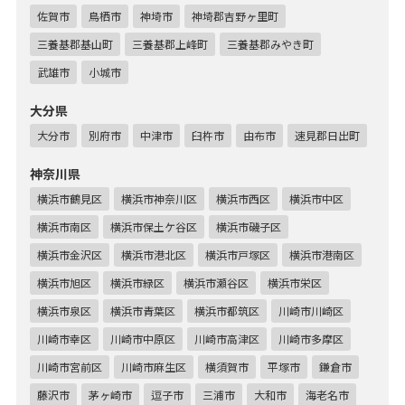
佐賀市
鳥栖市
神埼市
神埼郡吉野ヶ里町
三養基郡基山町
三養基郡上峰町
三養基郡みやき町
武雄市
小城市
大分県
大分市
別府市
中津市
臼杵市
由布市
速見郡日出町
神奈川県
横浜市鶴見区
横浜市神奈川区
横浜市西区
横浜市中区
横浜市南区
横浜市保土ケ谷区
横浜市磯子区
横浜市金沢区
横浜市港北区
横浜市戸塚区
横浜市港南区
横浜市旭区
横浜市緑区
横浜市瀬谷区
横浜市栄区
横浜市泉区
横浜市青葉区
横浜市都筑区
川崎市川崎区
川崎市幸区
川崎市中原区
川崎市高津区
川崎市多摩区
川崎市宮前区
川崎市麻生区
横須賀市
平塚市
鎌倉市
藤沢市
茅ヶ崎市
逗子市
三浦市
大和市
海老名市