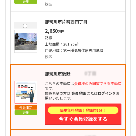
更地
校区：
那珂川市片縄西四丁目
2,650
万円
路線：
土地面積：261.75㎡
用途地域：第一種低層住居専用地域
校区：
那珂川市後野
こちらの不動産は
会員様のみ閲覧できる不動産
です。
閲覧希望の方は
会員登録
または
ログイン
をお
願いいたします。
会員限定
簡単無料登録！登録約1分！
更地
今すぐ会員登録をする