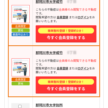
那珂川市大字成竹
こちらの不動産は
会員様のみ閲覧できる不動産
です。
閲覧希望の方は
会員登録
または
ログイン
をお
願いいたします。
会員限定
更地
簡単無料登録！登録約1分！
書面申込あり
今すぐ会員登録をする
那珂川市大字成竹
こちらの不動産は
会員様のみ閲覧できる不動産
です。
閲覧希望の方は
会員登録
または
ログイン
をお
願いいたします。
会員限定
簡単無料登録！登録約1分！
更地
今すぐ会員登録をする
那珂川市大字別所