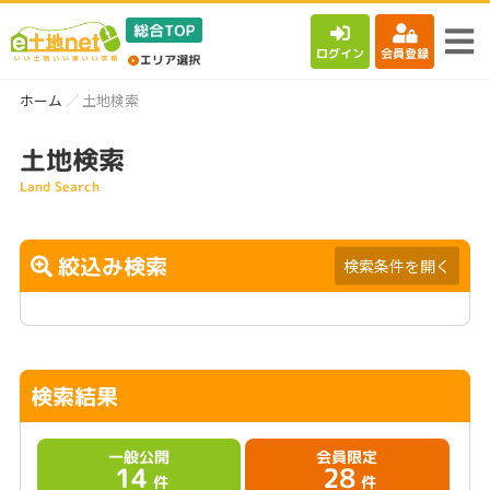
ログイン
会員登録
ホーム
土地検索
土地検索
Land Search
絞込み検索
検索条件を開く
検索結果
一般公開
会員限定
14
28
件
件