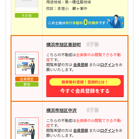
用途地域：第一種住居地域
校区：本宿小 鶴ヶ峯中
その他
横浜市旭区善部町
こちらの不動産は
会員様のみ閲覧できる不動
産
です。
閲覧希望の方は
会員登録
または
ログイン
をお
願いいたします。
会員限定
簡単無料登録！登録約1分！
更地
今すぐ会員登録をする
横浜市旭区中沢
こちらの不動産は
会員様のみ閲覧できる不動
産
です。
閲覧希望の方は
会員登録
または
ログイン
をお
願いいたします。