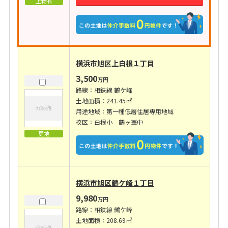
上物有
横浜市旭区上白根１丁目
3,500
万円
路線：相鉄線 鶴ケ峰
土地面積：241.45㎡
用途地域：第一種低層住居専用地域
校区：白根小 鶴ヶ峯中
更地
横浜市旭区鶴ケ峰１丁目
9,980
万円
路線：相鉄線 鶴ケ峰
土地面積：208.69㎡