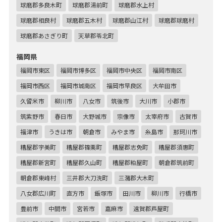
球磨郡多良木町
球磨郡湯前町
球磨郡水上村
球磨郡相良村
球磨郡五木村
球磨郡山江村
球磨郡球磨村
球磨郡あさぎり町
天草郡苓北町
福岡県
福岡市東区
福岡市博多区
福岡市中央区
福岡市南区
福岡市西区
福岡市城南区
福岡市早良区
大牟田市
久留米市
柳川市
八女市
筑後市
大川市
小郡市
筑紫野市
春日市
大野城市
宗像市
太宰府市
古賀市
福津市
うきは市
朝倉市
みやま市
糸島市
那珂川市
糟屋郡宇美町
糟屋郡篠栗町
糟屋郡志免町
糟屋郡須惠町
糟屋郡新宮町
糟屋郡久山町
糟屋郡粕屋町
朝倉郡筑前町
朝倉郡東峰村
三井郡大刀洗町
三潴郡大木町
八女郡広川町
直方市
飯塚市
田川市
柳川市
行橋市
豊前市
中間市
宮若市
嘉麻市
遠賀郡芦屋町