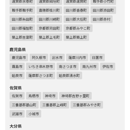
遠賀郡水巻町
遠賀郡岡垣町
遠賀郡遠賀町
鞍手郡小竹町
鞍手郡鞍手町
嘉穂郡桂川町
田川郡香春町
田川郡添田町
田川郡糸田町
田川郡川崎町
田川郡大任町
田川郡赤村
田川郡福智町
京都郡苅田町
京都郡みやこ町
築上郡吉富町
築上郡上毛町
築上郡築上町
鹿児島県
鹿児島市
阿久根市
出水市
薩摩川内市
日置市
霧島市
いちき串木野市
南さつま市
南九州市
伊佐市
姶良市
薩摩郡さつま町
姶良郡湧水町
佐賀県
佐賀市
鳥栖市
神埼市
神埼郡吉野ヶ里町
三養基郡基山町
三養基郡上峰町
三養基郡みやき町
武雄市
小城市
大分県