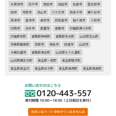
木更津市
松戸市
野田市
成田市
佐倉市
習志野市
柏市
市原市
流山市
八千代市
我孫子市
鎌ケ谷市
君津市
富津市
浦安市
四街道市
袖ケ浦市
八街市
印西市
白井市
富里市
香取市
印旛郡酒々井町
印旛郡栄町
香取郡神崎町
香取郡多古町
山武郡芝山町
安房郡鋸南町
茂原市
東金市
匝瑳市
山武市
大網白里市
香取郡東庄町
山武郡九十九里町
山武郡横芝光町
長生郡一宮町
長生郡睦沢町
長生郡長生村
長生郡白子町
長生郡長柄町
長生郡長南町