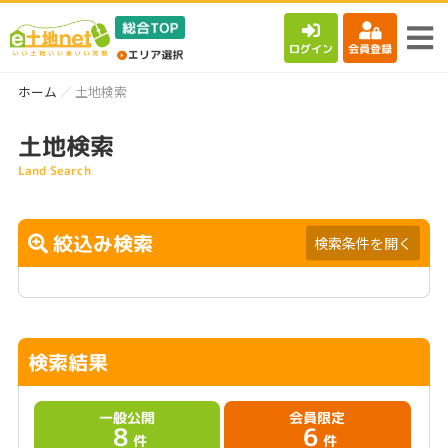
ログイン
会員登録
ホーム
土地検索
土地検索
Land Search
絞込み検索
検索条件を開く
検索結果
一般公開
会員限定
8
6
件
件