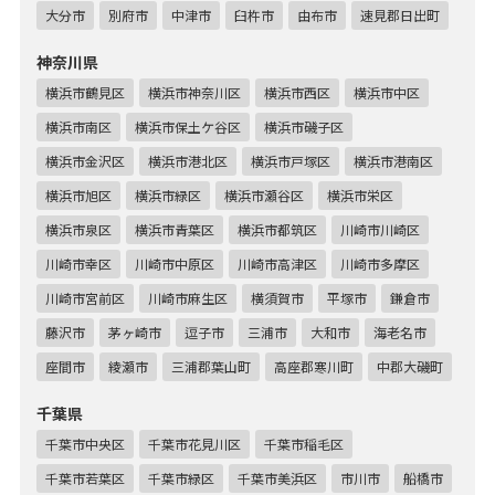
大分市
別府市
中津市
臼杵市
由布市
速見郡日出町
神奈川県
横浜市鶴見区
横浜市神奈川区
横浜市西区
横浜市中区
横浜市南区
横浜市保土ケ谷区
横浜市磯子区
横浜市金沢区
横浜市港北区
横浜市戸塚区
横浜市港南区
横浜市旭区
横浜市緑区
横浜市瀬谷区
横浜市栄区
横浜市泉区
横浜市青葉区
横浜市都筑区
川崎市川崎区
川崎市幸区
川崎市中原区
川崎市高津区
川崎市多摩区
川崎市宮前区
川崎市麻生区
横須賀市
平塚市
鎌倉市
藤沢市
茅ヶ崎市
逗子市
三浦市
大和市
海老名市
座間市
綾瀬市
三浦郡葉山町
高座郡寒川町
中郡大磯町
千葉県
千葉市中央区
千葉市花見川区
千葉市稲毛区
千葉市若葉区
千葉市緑区
千葉市美浜区
市川市
船橋市