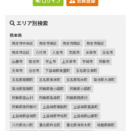
ログイン
会員登録
エリア別検索
熊本県
熊本市中央区
熊本市東区
熊本市西区
熊本市南区
熊本市北区
八代市
人吉市
荒尾市
水俣市
玉名市
山鹿市
菊池市
宇土市
上天草市
宇城市
阿蘇市
天草市
合志市
下益城郡美里町
玉名郡玉東町
玉名郡南関町
玉名郡長洲町
玉名郡和水町
菊池郡大津町
菊池郡菊陽町
阿蘇郡南小国町
阿蘇郡小国町
阿蘇郡産山村
阿蘇郡高森町
阿蘇郡西原村
阿蘇郡南阿蘇村
上益城郡御船町
上益城郡嘉島町
上益城郡益城町
上益城郡甲佐町
上益城郡山都町
八代郡氷川町
葦北郡芦北町
葦北郡津奈木町
球磨郡錦町