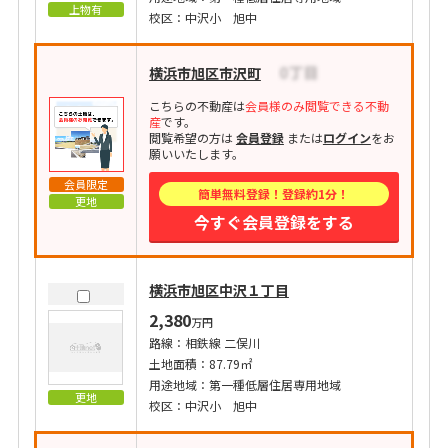
上物有
校区：中沢小 旭中
横浜市旭区市沢町
こちらの不動産は
会員様のみ閲覧できる不動
産
です。
閲覧希望の方は
会員登録
または
ログイン
をお
願いいたします。
会員限定
簡単無料登録！登録約1分！
更地
今すぐ会員登録をする
横浜市旭区中沢１丁目
2,380
万円
路線：相鉄線 二俣川
土地面積：87.79㎡
用途地域：第一種低層住居専用地域
更地
校区：中沢小 旭中