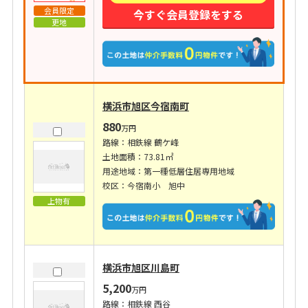
会員限定
今すぐ会員登録をする
更地
横浜市旭区今宿南町
880
万円
路線：相鉄線 鶴ケ峰
土地面積：73.81㎡
用途地域：第一種低層住居専用地域
校区：今宿南小 旭中
上物有
横浜市旭区川島町
5,200
万円
路線：相鉄線 西谷