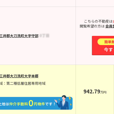
こちらの不動産は
閲覧希望の方は
会員
三井郡大刀洗町大字守部
簡単
今す
三井郡大刀洗町大字本郷
域：第二種低層住居専用地域
942.79
万円