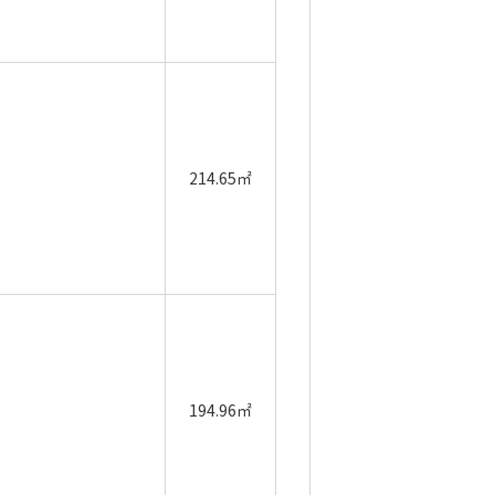
214.65㎡
194.96㎡