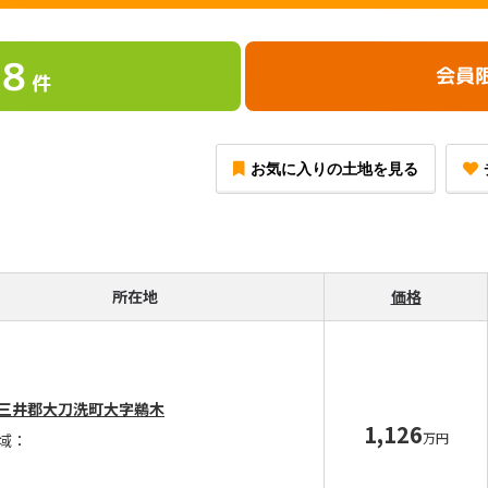
8
会員
件
お気に入りの土地を見る
所在地
価格
三井郡大刀洗町大字鵜木
1,126
万円
域：