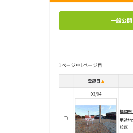
一般公開
1ページ中1ページ目
登録日
03/04
福岡県
用途地
校区：