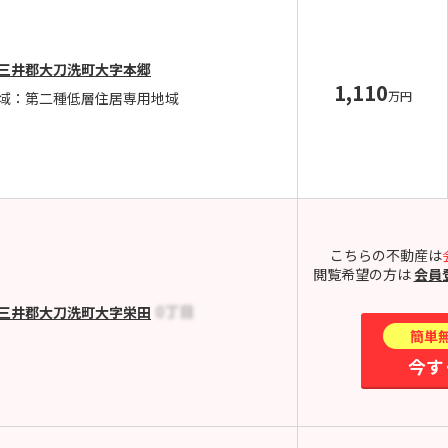
三井郡大刀洗町大字本郷
1,110
万円
域：第二種低層住居専用地域
こちらの不動産は
閲覧希望の方は
会員
三井郡大刀洗町大字栄田
簡単
今す