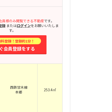
会員様のみ閲覧できる不動産
です。
登録
または
ログイン
をお願いいたしま
す。
無料登録！登録約1分！
ぐ会員登録をする
西鉄甘木線
253.4㎡
本郷