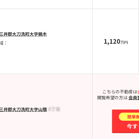
三井郡大刀洗町大字鵜木
1,120
万円
域：
こちらの不動産は
閲覧希望の方は
会員
三井郡大刀洗町大字山隈
簡単
今す