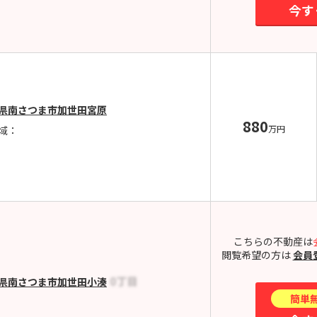
今す
県南さつま市加世田宮原
880
万円
域：
こちらの不動産は
閲覧希望の方は
会員
県南さつま市加世田小湊
簡単