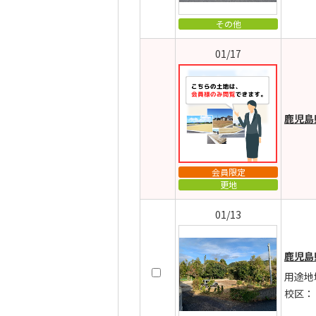
その他
01/17
鹿児島
会員限定
更地
01/13
鹿児島
用途地
校区：