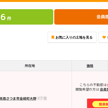
6
会員
件
お気に入りの土地を見る
所在地
価格
こちらの不動産は
閲覧希望の方は
会員
県南さつま市金峰町大野
簡単