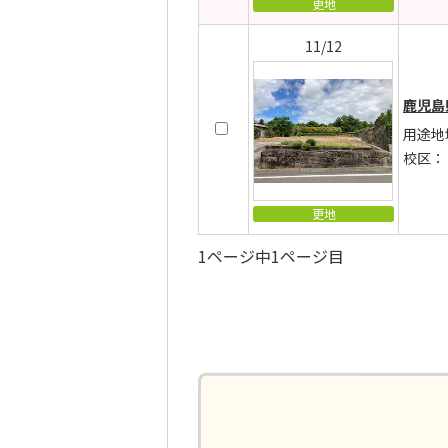
更地
11/12
鹿児島
用途地
校区：
更地
1ページ中1ページ目