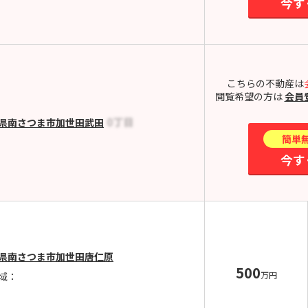
今す
こちらの不動産は
閲覧希望の方は
会員
県南さつま市加世田武田
簡単
今す
県南さつま市加世田唐仁原
500
万円
域：