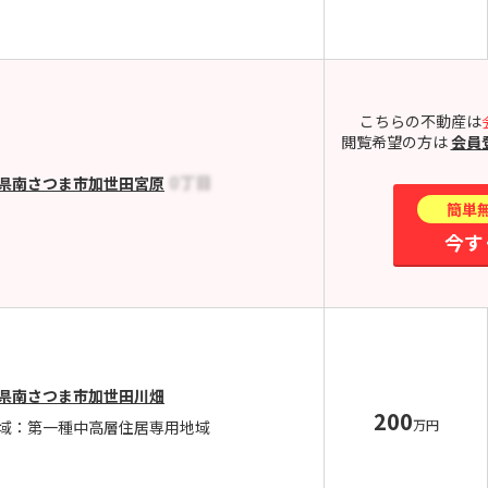
こちらの不動産は
閲覧希望の方は
会員
県南さつま市加世田宮原
簡単
今す
県南さつま市加世田川畑
200
万円
域：第一種中高層住居専用地域