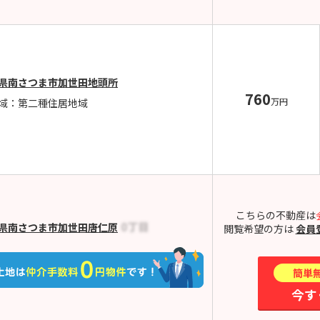
県南さつま市加世田地頭所
760
万円
域：第二種住居地域
こちらの不動産は
県南さつま市加世田唐仁原
閲覧希望の方は
会員
簡単
今す