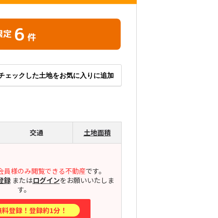
6
限定
件
チェックした土地をお気に入りに追加
交通
土地面積
会員様のみ閲覧できる不動産
です。
登録
または
ログイン
をお願いいたしま
す。
無料登録！登録約1分！