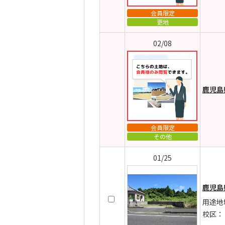
会員限定
更地
02/08
鹿児島
会員限定
その他
01/25
鹿児島
用途地
校区：