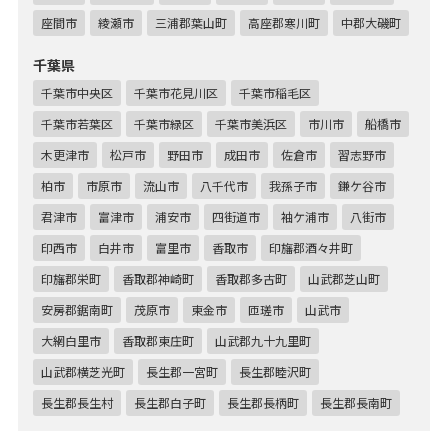
座間市
綾瀬市
三浦郡葉山町
高座郡寒川町
中郡大磯町
千葉県
千葉市中央区
千葉市花見川区
千葉市稲毛区
千葉市若葉区
千葉市緑区
千葉市美浜区
市川市
船橋市
木更津市
松戸市
野田市
成田市
佐倉市
習志野市
柏市
市原市
流山市
八千代市
我孫子市
鎌ケ谷市
君津市
富津市
浦安市
四街道市
袖ケ浦市
八街市
印西市
白井市
富里市
香取市
印旛郡酒々井町
印旛郡栄町
香取郡神崎町
香取郡多古町
山武郡芝山町
安房郡鋸南町
茂原市
東金市
匝瑳市
山武市
大網白里市
香取郡東庄町
山武郡九十九里町
山武郡横芝光町
長生郡一宮町
長生郡睦沢町
長生郡長生村
長生郡白子町
長生郡長柄町
長生郡長南町