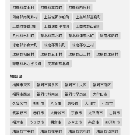
阿蘇郡産山村
阿蘇郡高森町
阿蘇郡西原村
阿蘇郡南阿蘇村
上益城郡御船町
上益城郡嘉島町
上益城郡益城町
上益城郡甲佐町
上益城郡山都町
八代郡氷川町
葦北郡芦北町
葦北郡津奈木町
球磨郡錦町
球磨郡多良木町
球磨郡湯前町
球磨郡水上村
球磨郡相良村
球磨郡五木村
球磨郡山江村
球磨郡球磨村
球磨郡あさぎり町
天草郡苓北町
福岡県
福岡市東区
福岡市博多区
福岡市中央区
福岡市南区
福岡市西区
福岡市城南区
福岡市早良区
大牟田市
久留米市
柳川市
八女市
筑後市
大川市
小郡市
筑紫野市
春日市
大野城市
宗像市
太宰府市
古賀市
福津市
うきは市
朝倉市
みやま市
糸島市
那珂川市
糟屋郡宇美町
糟屋郡篠栗町
糟屋郡志免町
糟屋郡須惠町