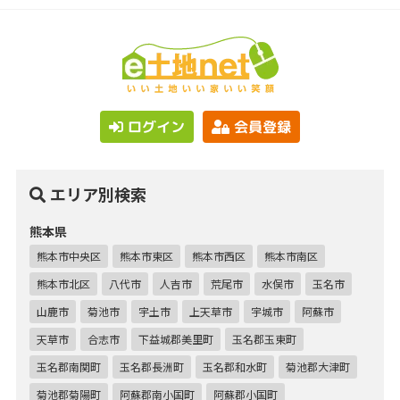
ログイン
会員登録
エリア別検索
熊本県
熊本市中央区
熊本市東区
熊本市西区
熊本市南区
熊本市北区
八代市
人吉市
荒尾市
水俣市
玉名市
山鹿市
菊池市
宇土市
上天草市
宇城市
阿蘇市
天草市
合志市
下益城郡美里町
玉名郡玉東町
玉名郡南関町
玉名郡長洲町
玉名郡和水町
菊池郡大津町
菊池郡菊陽町
阿蘇郡南小国町
阿蘇郡小国町