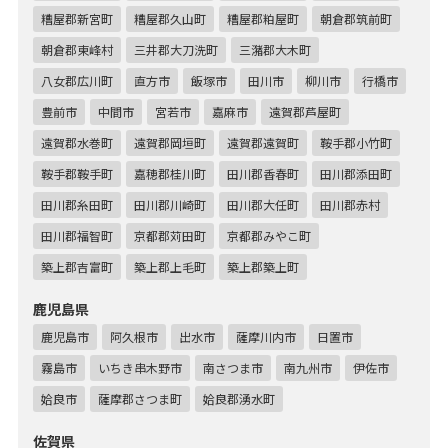
糟屋郡新宮町
糟屋郡久山町
糟屋郡粕屋町
朝倉郡筑前町
朝倉郡東峰村
三井郡大刀洗町
三潴郡大木町
八女郡広川町
直方市
飯塚市
田川市
柳川市
行橋市
豊前市
中間市
宮若市
嘉麻市
遠賀郡芦屋町
遠賀郡水巻町
遠賀郡岡垣町
遠賀郡遠賀町
鞍手郡小竹町
鞍手郡鞍手町
嘉穂郡桂川町
田川郡香春町
田川郡添田町
田川郡糸田町
田川郡川崎町
田川郡大任町
田川郡赤村
田川郡福智町
京都郡苅田町
京都郡みやこ町
築上郡吉富町
築上郡上毛町
築上郡築上町
鹿児島県
鹿児島市
阿久根市
出水市
薩摩川内市
日置市
霧島市
いちき串木野市
南さつま市
南九州市
伊佐市
姶良市
薩摩郡さつま町
姶良郡湧水町
佐賀県