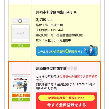
川崎市多摩区南生田４丁目
2,780
万円
路線：小田急線 生田
土地面積：139.84㎡
用途地域：第一種低層住居専用地域
校区：南生田小 南生田中
更地
川崎市多摩区南生田
こちらの不動産は
会員様のみ閲覧できる不動産
です。
閲覧希望の方は
会員登録
または
ログイン
をお
願いいたします。
会員限定
簡単無料登録！登録約1分！
更地
今すぐ会員登録をする