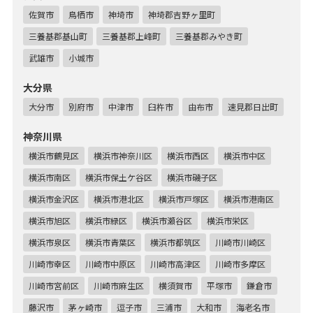
佐賀市
鳥栖市
神埼市
神埼郡吉野ヶ里町
三養基郡基山町
三養基郡上峰町
三養基郡みやき町
武雄市
小城市
大分県
大分市
別府市
中津市
臼杵市
由布市
速見郡日出町
神奈川県
横浜市鶴見区
横浜市神奈川区
横浜市西区
横浜市中区
横浜市南区
横浜市保土ケ谷区
横浜市磯子区
横浜市金沢区
横浜市港北区
横浜市戸塚区
横浜市港南区
横浜市旭区
横浜市緑区
横浜市瀬谷区
横浜市栄区
横浜市泉区
横浜市青葉区
横浜市都筑区
川崎市川崎区
川崎市幸区
川崎市中原区
川崎市高津区
川崎市多摩区
川崎市宮前区
川崎市麻生区
横須賀市
平塚市
鎌倉市
藤沢市
茅ヶ崎市
逗子市
三浦市
大和市
海老名市