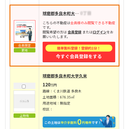
球磨郡多良木町大字多良木
こちらの不動産は
会員様のみ閲覧できる不動産
です。
閲覧希望の方は
会員登録
または
ログイン
をお
願いいたします。
会員限定
簡単無料登録！登録約1分！
更地
今すぐ会員登録をする
球磨郡多良木町大字久米
120
万円
路線：くま川鉄道 多良木
土地面積：676.35㎡
用途地域：無指定
校区：
上物有