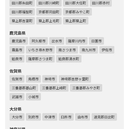
田川郡糸田町
田川郡川崎町
田川郡大任町
田川郡赤村
田川郡福智町
京都郡苅田町
京都郡みやこ町
築上郡吉富町
築上郡上毛町
築上郡築上町
鹿児島県
鹿児島市
阿久根市
出水市
薩摩川内市
日置市
霧島市
いちき串木野市
南さつま市
南九州市
伊佐市
姶良市
薩摩郡さつま町
姶良郡湧水町
佐賀県
佐賀市
鳥栖市
神埼市
神埼郡吉野ヶ里町
三養基郡基山町
三養基郡上峰町
三養基郡みやき町
武雄市
小城市
大分県
大分市
別府市
中津市
臼杵市
由布市
速見郡日出町