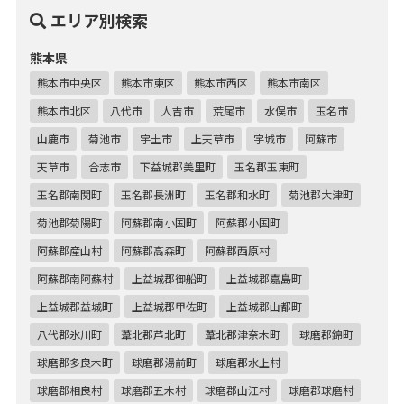
エリア別検索
熊本県
熊本市中央区
熊本市東区
熊本市西区
熊本市南区
熊本市北区
八代市
人吉市
荒尾市
水俣市
玉名市
山鹿市
菊池市
宇土市
上天草市
宇城市
阿蘇市
天草市
合志市
下益城郡美里町
玉名郡玉東町
玉名郡南関町
玉名郡長洲町
玉名郡和水町
菊池郡大津町
菊池郡菊陽町
阿蘇郡南小国町
阿蘇郡小国町
阿蘇郡産山村
阿蘇郡高森町
阿蘇郡西原村
阿蘇郡南阿蘇村
上益城郡御船町
上益城郡嘉島町
上益城郡益城町
上益城郡甲佐町
上益城郡山都町
八代郡氷川町
葦北郡芦北町
葦北郡津奈木町
球磨郡錦町
球磨郡多良木町
球磨郡湯前町
球磨郡水上村
球磨郡相良村
球磨郡五木村
球磨郡山江村
球磨郡球磨村