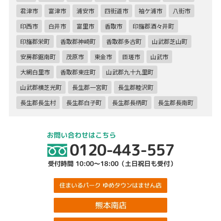
君津市
富津市
浦安市
四街道市
袖ケ浦市
八街市
印西市
白井市
富里市
香取市
印旛郡酒々井町
印旛郡栄町
香取郡神崎町
香取郡多古町
山武郡芝山町
安房郡鋸南町
茂原市
東金市
匝瑳市
山武市
大網白里市
香取郡東庄町
山武郡九十九里町
山武郡横芝光町
長生郡一宮町
長生郡睦沢町
長生郡長生村
長生郡白子町
長生郡長柄町
長生郡長南町