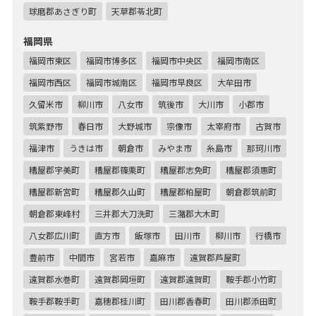
球磨郡あさぎり町
天草郡苓北町
福岡県
福岡市東区
福岡市博多区
福岡市中央区
福岡市南区
福岡市西区
福岡市城南区
福岡市早良区
大牟田市
久留米市
柳川市
八女市
筑後市
大川市
小郡市
筑紫野市
春日市
大野城市
宗像市
太宰府市
古賀市
福津市
うきは市
朝倉市
みやま市
糸島市
那珂川市
糟屋郡宇美町
糟屋郡篠栗町
糟屋郡志免町
糟屋郡須惠町
糟屋郡新宮町
糟屋郡久山町
糟屋郡粕屋町
朝倉郡筑前町
朝倉郡東峰村
三井郡大刀洗町
三潴郡大木町
八女郡広川町
直方市
飯塚市
田川市
柳川市
行橋市
豊前市
中間市
宮若市
嘉麻市
遠賀郡芦屋町
遠賀郡水巻町
遠賀郡岡垣町
遠賀郡遠賀町
鞍手郡小竹町
鞍手郡鞍手町
嘉穂郡桂川町
田川郡香春町
田川郡添田町