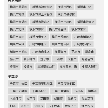
神奈川県
横浜市鶴見区
横浜市神奈川区
横浜市西区
横浜市中区
横浜市南区
横浜市保土ケ谷区
横浜市磯子区
横浜市金沢区
横浜市港北区
横浜市戸塚区
横浜市港南区
横浜市旭区
横浜市緑区
横浜市瀬谷区
横浜市栄区
横浜市泉区
横浜市青葉区
横浜市都筑区
川崎市川崎区
川崎市幸区
川崎市中原区
川崎市高津区
川崎市多摩区
川崎市宮前区
川崎市麻生区
横須賀市
平塚市
鎌倉市
藤沢市
茅ヶ崎市
逗子市
三浦市
大和市
海老名市
座間市
綾瀬市
三浦郡葉山町
高座郡寒川町
中郡大磯町
千葉県
千葉市中央区
千葉市花見川区
千葉市稲毛区
千葉市若葉区
千葉市緑区
千葉市美浜区
市川市
船橋市
木更津市
松戸市
野田市
成田市
佐倉市
習志野市
柏市
市原市
流山市
八千代市
我孫子市
鎌ケ谷市