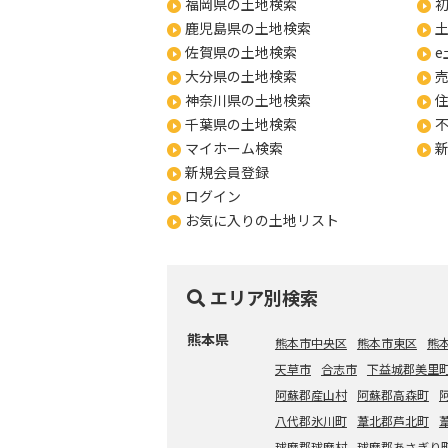
福岡県の土地検索
鹿児島県の土地検索
佐賀県の土地検索
e
大分県の土地検索
神奈川県の土地検索
千葉県の土地検索
マイホーム検索
新規会員登録
ログイン
お気に入りの土地リスト
エリア別検索
熊本県
熊本市中央区
熊本市東区
熊
天草市
合志市
下益城郡美里
阿蘇郡産山村
阿蘇郡高森町
八代郡氷川町
葦北郡芦北町
球磨郡球磨村
球磨郡あさぎり