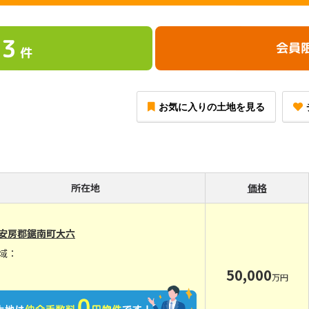
3
会員
件
お気に入りの土地を見る
所在地
価格
安房郡鋸南町大六
域：
50,000
万円