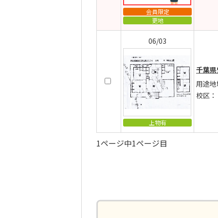
会員限定
更地
06/03
千葉県
用途地
校区：
上物有
1ページ中1ページ目