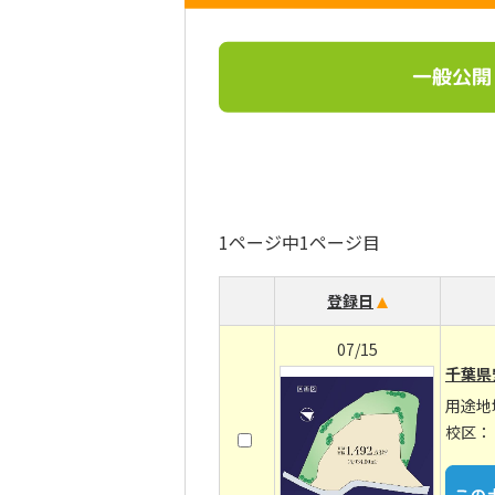
一般公開
1ページ中1ページ目
登録日
07/15
千葉県
用途地
校区：