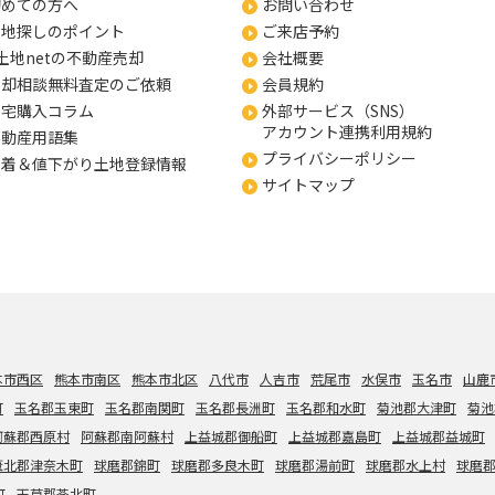
初めての方へ
お問い合わせ
土地探しのポイント
ご来店予約
土地netの不動産売却
会社概要
売却相談無料査定のご依頼
会員規約
住宅購入コラム
外部サービス（SNS）
アカウント連携利用規約
不動産用語集
プライバシーポリシー
新着＆値下がり土地登録情報
サイトマップ
本市西区
熊本市南区
熊本市北区
八代市
人吉市
荒尾市
水俣市
玉名市
山鹿
町
玉名郡玉東町
玉名郡南関町
玉名郡長洲町
玉名郡和水町
菊池郡大津町
菊池
阿蘇郡西原村
阿蘇郡南阿蘇村
上益城郡御船町
上益城郡嘉島町
上益城郡益城町
葦北郡津奈木町
球磨郡錦町
球磨郡多良木町
球磨郡湯前町
球磨郡水上村
球磨
町
天草郡苓北町