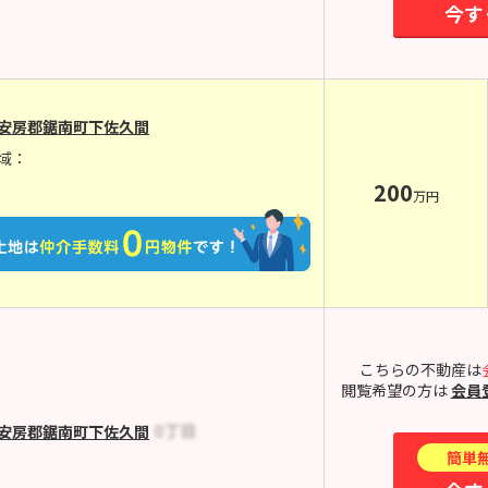
今す
安房郡鋸南町下佐久間
域：
200
万円
こちらの不動産は
閲覧希望の方は
会員
安房郡鋸南町下佐久間
簡単