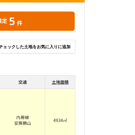
5
限定
件
チェックした土地をお気に入りに追加
交通
土地面積
内房線
4934㎡
安房勝山