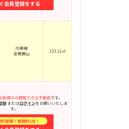
ぐ会員登録をする
内房線
133.11㎡
安房勝山
会員様のみ閲覧できる不動産
です。
登録
または
ログイン
をお願いいたしま
す。
無料登録！登録約1分！