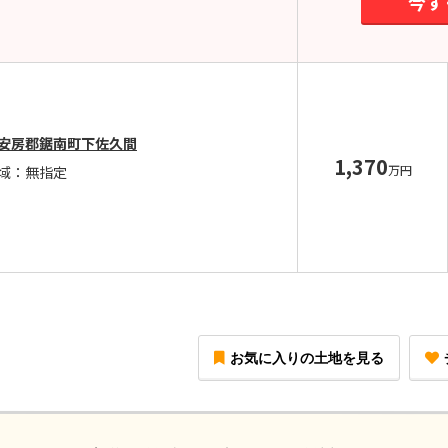
今す
安房郡鋸南町下佐久間
1,370
万円
域：無指定
お気に入りの土地を見る