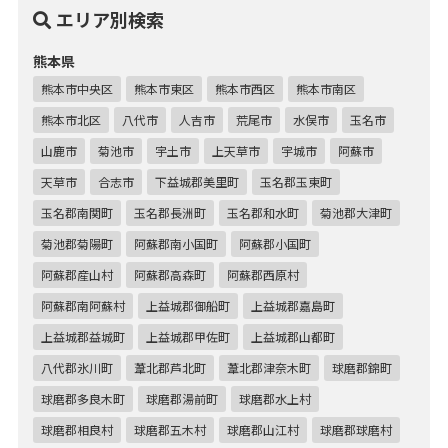
エリア別検索
熊本県
熊本市中央区
熊本市東区
熊本市西区
熊本市南区
熊本市北区
八代市
人吉市
荒尾市
水俣市
玉名市
山鹿市
菊池市
宇土市
上天草市
宇城市
阿蘇市
天草市
合志市
下益城郡美里町
玉名郡玉東町
玉名郡南関町
玉名郡長洲町
玉名郡和水町
菊池郡大津町
菊池郡菊陽町
阿蘇郡南小国町
阿蘇郡小国町
阿蘇郡産山村
阿蘇郡高森町
阿蘇郡西原村
阿蘇郡南阿蘇村
上益城郡御船町
上益城郡嘉島町
上益城郡益城町
上益城郡甲佐町
上益城郡山都町
八代郡氷川町
葦北郡芦北町
葦北郡津奈木町
球磨郡錦町
球磨郡多良木町
球磨郡湯前町
球磨郡水上村
球磨郡相良村
球磨郡五木村
球磨郡山江村
球磨郡球磨村