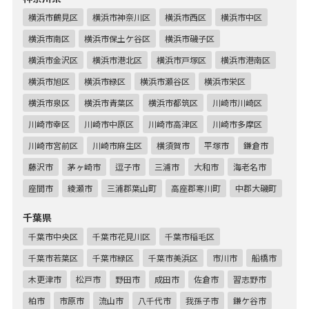
横浜市鶴見区
横浜市神奈川区
横浜市西区
横浜市中区
横浜市南区
横浜市保土ケ谷区
横浜市磯子区
横浜市金沢区
横浜市港北区
横浜市戸塚区
横浜市港南区
横浜市旭区
横浜市緑区
横浜市瀬谷区
横浜市栄区
横浜市泉区
横浜市青葉区
横浜市都筑区
川崎市川崎区
川崎市幸区
川崎市中原区
川崎市高津区
川崎市多摩区
川崎市宮前区
川崎市麻生区
横須賀市
平塚市
鎌倉市
藤沢市
茅ヶ崎市
逗子市
三浦市
大和市
海老名市
座間市
綾瀬市
三浦郡葉山町
高座郡寒川町
中郡大磯町
千葉県
千葉市中央区
千葉市花見川区
千葉市稲毛区
千葉市若葉区
千葉市緑区
千葉市美浜区
市川市
船橋市
木更津市
松戸市
野田市
成田市
佐倉市
習志野市
柏市
市原市
流山市
八千代市
我孫子市
鎌ケ谷市