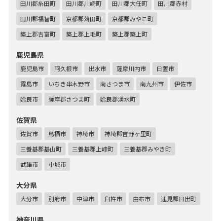
田川郡糸田町
田川郡川崎町
田川郡大任町
田川郡赤村
田川郡福智町
京都郡苅田町
京都郡みやこ町
築上郡吉富町
築上郡上毛町
築上郡築上町
鹿児島県
鹿児島市
阿久根市
出水市
薩摩川内市
日置市
霧島市
いちき串木野市
南さつま市
南九州市
伊佐市
姶良市
薩摩郡さつま町
姶良郡湧水町
佐賀県
佐賀市
鳥栖市
神埼市
神埼郡吉野ヶ里町
三養基郡基山町
三養基郡上峰町
三養基郡みやき町
武雄市
小城市
大分県
大分市
別府市
中津市
臼杵市
由布市
速見郡日出町
神奈川県