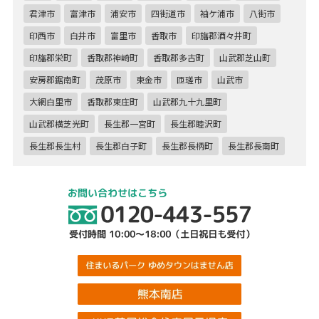
君津市
富津市
浦安市
四街道市
袖ケ浦市
八街市
印西市
白井市
富里市
香取市
印旛郡酒々井町
印旛郡栄町
香取郡神崎町
香取郡多古町
山武郡芝山町
安房郡鋸南町
茂原市
東金市
匝瑳市
山武市
大網白里市
香取郡東庄町
山武郡九十九里町
山武郡横芝光町
長生郡一宮町
長生郡睦沢町
長生郡長生村
長生郡白子町
長生郡長柄町
長生郡長南町