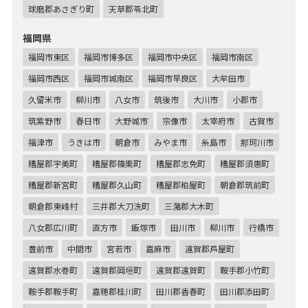
球磨郡あさぎり町
天草郡苓北町
福岡県
福岡市東区
福岡市博多区
福岡市中央区
福岡市南区
福岡市西区
福岡市城南区
福岡市早良区
大牟田市
久留米市
柳川市
八女市
筑後市
大川市
小郡市
筑紫野市
春日市
大野城市
宗像市
太宰府市
古賀市
福津市
うきは市
朝倉市
みやま市
糸島市
那珂川市
糟屋郡宇美町
糟屋郡篠栗町
糟屋郡志免町
糟屋郡須惠町
糟屋郡新宮町
糟屋郡久山町
糟屋郡粕屋町
朝倉郡筑前町
朝倉郡東峰村
三井郡大刀洗町
三潴郡大木町
八女郡広川町
直方市
飯塚市
田川市
柳川市
行橋市
豊前市
中間市
宮若市
嘉麻市
遠賀郡芦屋町
遠賀郡水巻町
遠賀郡岡垣町
遠賀郡遠賀町
鞍手郡小竹町
鞍手郡鞍手町
嘉穂郡桂川町
田川郡香春町
田川郡添田町