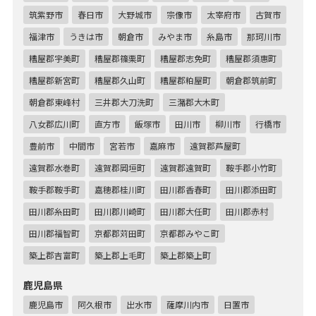
筑紫野市
春日市
大野城市
宗像市
太宰府市
古賀市
福津市
うきは市
朝倉市
みやま市
糸島市
那珂川市
糟屋郡宇美町
糟屋郡篠栗町
糟屋郡志免町
糟屋郡須惠町
糟屋郡新宮町
糟屋郡久山町
糟屋郡粕屋町
朝倉郡筑前町
朝倉郡東峰村
三井郡大刀洗町
三潴郡大木町
八女郡広川町
直方市
飯塚市
田川市
柳川市
行橋市
豊前市
中間市
宮若市
嘉麻市
遠賀郡芦屋町
遠賀郡水巻町
遠賀郡岡垣町
遠賀郡遠賀町
鞍手郡小竹町
鞍手郡鞍手町
嘉穂郡桂川町
田川郡香春町
田川郡添田町
田川郡糸田町
田川郡川崎町
田川郡大任町
田川郡赤村
田川郡福智町
京都郡苅田町
京都郡みやこ町
築上郡吉富町
築上郡上毛町
築上郡築上町
鹿児島県
鹿児島市
阿久根市
出水市
薩摩川内市
日置市