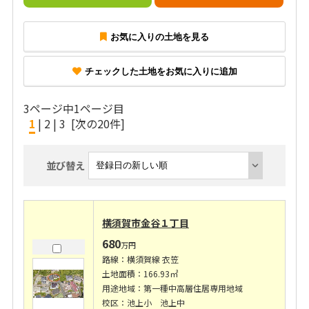
お気に入りの土地を見る
チェックした土地をお気に入りに追加
3ページ中1ページ目
1
|
2
|
3
[次の20件]
並び替え
横須賀市金谷１丁目
680
万円
路線：横須賀線 衣笠
土地面積：166.93㎡
用途地域：第一種中高層住居専用地域
校区：池上小 池上中