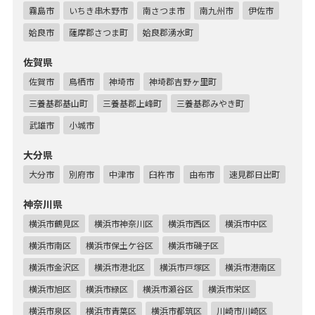
霧島市
いちき串木野市
南さつま市
南九州市
伊佐市
姶良市
薩摩郡さつま町
姶良郡湧水町
佐賀県
佐賀市
鳥栖市
神埼市
神埼郡吉野ヶ里町
三養基郡基山町
三養基郡上峰町
三養基郡みやき町
武雄市
小城市
大分県
大分市
別府市
中津市
臼杵市
由布市
速見郡日出町
神奈川県
横浜市鶴見区
横浜市神奈川区
横浜市西区
横浜市中区
横浜市南区
横浜市保土ケ谷区
横浜市磯子区
横浜市金沢区
横浜市港北区
横浜市戸塚区
横浜市港南区
横浜市旭区
横浜市緑区
横浜市瀬谷区
横浜市栄区
横浜市泉区
横浜市青葉区
横浜市都筑区
川崎市川崎区