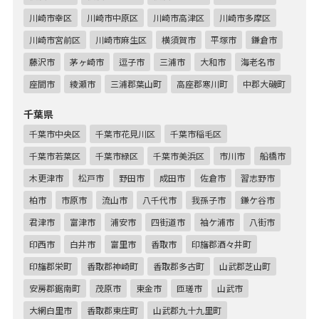
川崎市幸区
川崎市中原区
川崎市高津区
川崎市多摩区
川崎市宮前区
川崎市麻生区
横須賀市
平塚市
鎌倉市
藤沢市
茅ヶ崎市
逗子市
三浦市
大和市
海老名市
座間市
綾瀬市
三浦郡葉山町
高座郡寒川町
中郡大磯町
千葉県
千葉市中央区
千葉市花見川区
千葉市稲毛区
千葉市若葉区
千葉市緑区
千葉市美浜区
市川市
船橋市
木更津市
松戸市
野田市
成田市
佐倉市
習志野市
柏市
市原市
流山市
八千代市
我孫子市
鎌ケ谷市
君津市
富津市
浦安市
四街道市
袖ケ浦市
八街市
印西市
白井市
富里市
香取市
印旛郡酒々井町
印旛郡栄町
香取郡神崎町
香取郡多古町
山武郡芝山町
安房郡鋸南町
茂原市
東金市
匝瑳市
山武市
大網白里市
香取郡東庄町
山武郡九十九里町