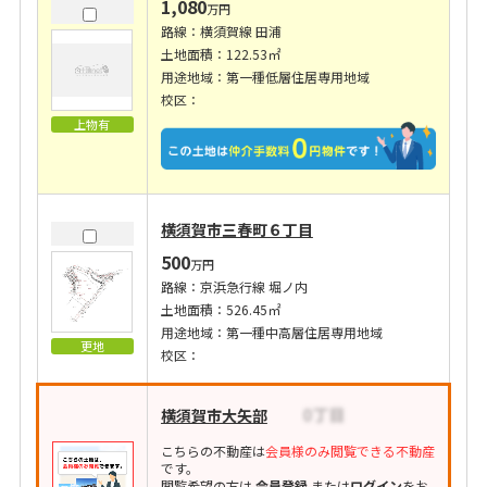
1,080
万円
路線：横須賀線 田浦
土地面積：122.53㎡
用途地域：第一種低層住居専用地域
校区：
上物有
横須賀市三春町６丁目
500
万円
路線：京浜急行線 堀ノ内
土地面積：526.45㎡
用途地域：第一種中高層住居専用地域
更地
校区：
横須賀市大矢部
こちらの不動産は
会員様のみ閲覧できる不動産
です。
閲覧希望の方は
会員登録
または
ログイン
をお