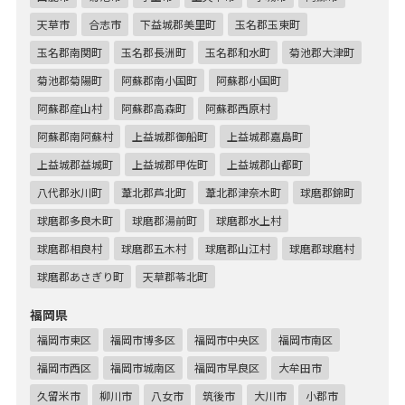
天草市
合志市
下益城郡美里町
玉名郡玉東町
玉名郡南関町
玉名郡長洲町
玉名郡和水町
菊池郡大津町
菊池郡菊陽町
阿蘇郡南小国町
阿蘇郡小国町
阿蘇郡産山村
阿蘇郡高森町
阿蘇郡西原村
阿蘇郡南阿蘇村
上益城郡御船町
上益城郡嘉島町
上益城郡益城町
上益城郡甲佐町
上益城郡山都町
八代郡氷川町
葦北郡芦北町
葦北郡津奈木町
球磨郡錦町
球磨郡多良木町
球磨郡湯前町
球磨郡水上村
球磨郡相良村
球磨郡五木村
球磨郡山江村
球磨郡球磨村
球磨郡あさぎり町
天草郡苓北町
福岡県
福岡市東区
福岡市博多区
福岡市中央区
福岡市南区
福岡市西区
福岡市城南区
福岡市早良区
大牟田市
久留米市
柳川市
八女市
筑後市
大川市
小郡市