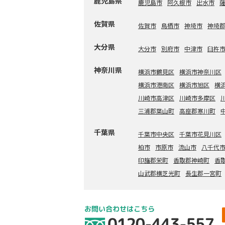
鹿児島県
鹿児島市
阿久根市
出水市
佐賀県
佐賀市
鳥栖市
神埼市
神埼
大分県
大分市
別府市
中津市
臼杵
神奈川県
横浜市鶴見区
横浜市神奈川区
横浜市港南区
横浜市旭区
横
川崎市高津区
川崎市多摩区
三浦郡葉山町
高座郡寒川町
千葉県
千葉市中央区
千葉市花見川区
柏市
市原市
流山市
八千代
印旛郡栄町
香取郡神崎町
香
山武郡横芝光町
長生郡一宮町