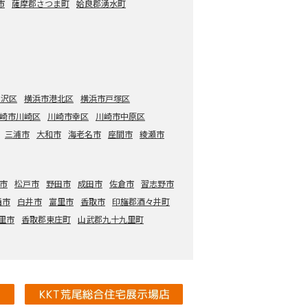
市
薩摩郡さつま町
姶良郡湧水町
金沢区
横浜市港北区
横浜市戸塚区
崎市川崎区
川崎市幸区
川崎市中原区
三浦市
大和市
海老名市
座間市
綾瀬市
市
松戸市
野田市
成田市
佐倉市
習志野市
西市
白井市
富里市
香取市
印旛郡酒々井町
里市
香取郡東庄町
山武郡九十九里町