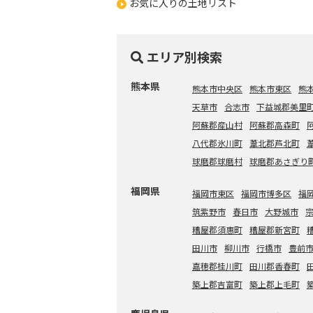
お気に入りの土地リスト
エリア別検索
熊本県
熊本市中央区
熊本市東区
熊
天草市
合志市
下益城郡美里
阿蘇郡産山村
阿蘇郡高森町
八代郡氷川町
葦北郡芦北町
球磨郡球磨村
球磨郡あさぎり
福岡県
福岡市東区
福岡市博多区
福
筑紫野市
春日市
大野城市
糟屋郡須惠町
糟屋郡新宮町
田川市
柳川市
行橋市
豊前
嘉穂郡桂川町
田川郡香春町
築上郡吉富町
築上郡上毛町