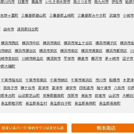
薩摩川内市
日置市
霧島市
いちき串木野市
南さつま市
南九州市
伊佐市
姶良
郡吉野ヶ里町
三養基郡基山町
三養基郡上峰町
三養基郡みやき町
武雄市
小城市
市
由布市
速見郡日出町
横浜市西区
横浜市中区
横浜市南区
横浜市保土ケ谷区
横浜市磯子区
横浜市
浜市緑区
横浜市瀬谷区
横浜市栄区
横浜市泉区
横浜市青葉区
横浜市都筑区
川
川崎市宮前区
川崎市麻生区
横須賀市
平塚市
鎌倉市
藤沢市
茅ヶ崎市
逗子市
中郡大磯町
千葉市稲毛区
千葉市若葉区
千葉市緑区
千葉市美浜区
市川市
船橋市
木更津
市
我孫子市
鎌ケ谷市
君津市
富津市
浦安市
四街道市
袖ケ浦市
八街市
印
取郡多古町
山武郡芝山町
安房郡鋸南町
茂原市
東金市
匝瑳市
山武市
大網白
長生郡睦沢町
長生郡長生村
長生郡白子町
長生郡長柄町
長生郡長南町