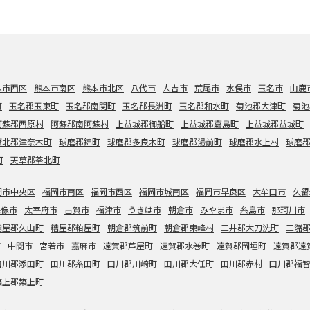
本市西区
熊本市南区
熊本市北区
八代市
人吉市
荒尾市
水俣市
玉名市
山鹿
町
玉名郡玉東町
玉名郡南関町
玉名郡長洲町
玉名郡和水町
菊池郡大津町
菊池
阿蘇郡西原村
阿蘇郡南阿蘇村
上益城郡御船町
上益城郡嘉島町
上益城郡益城町
葦北郡津奈木町
球磨郡錦町
球磨郡多良木町
球磨郡湯前町
球磨郡水上村
球磨
町
天草郡苓北町
岡市中央区
福岡市南区
福岡市西区
福岡市城南区
福岡市早良区
大牟田市
久留
宗像市
太宰府市
古賀市
福津市
うきは市
朝倉市
みやま市
糸島市
那珂川市
糟屋郡久山町
糟屋郡粕屋町
朝倉郡筑前町
朝倉郡東峰村
三井郡大刀洗町
三潴
市
中間市
宮若市
嘉麻市
遠賀郡芦屋町
遠賀郡水巻町
遠賀郡岡垣町
遠賀郡遠
田川郡添田町
田川郡糸田町
田川郡川崎町
田川郡大任町
田川郡赤村
田川郡福
築上郡築上町