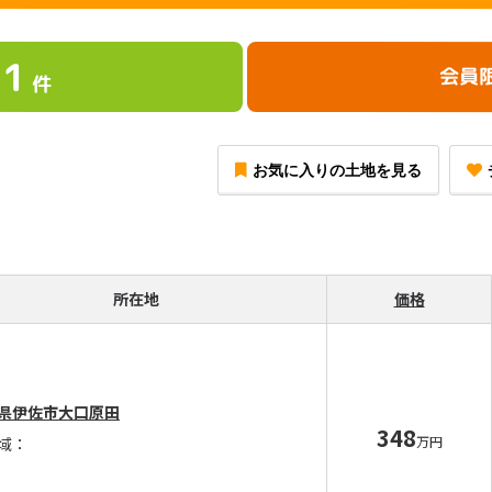
1
会員
件
お気に入りの土地を見る
所在地
価格
県伊佐市大口原田
348
万円
域：