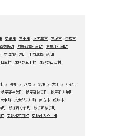
市
菊池市
宇土市
上天草市
宇城市
阿蘇市
郡菊陽町
阿蘇郡南小国町
阿蘇郡小国町
上益城郡甲佐町
上益城郡山都町
郡相良村
球磨郡五木村
球磨郡山江村
米市
柳川市
八女市
筑後市
大川市
小郡市
糟屋郡宇美町
糟屋郡篠栗町
糟屋郡志免町
郡大木町
八女郡広川町
直方市
飯塚市
賀町
鞍手郡小竹町
鞍手郡鞍手町
智町
京都郡苅田町
京都郡みやこ町