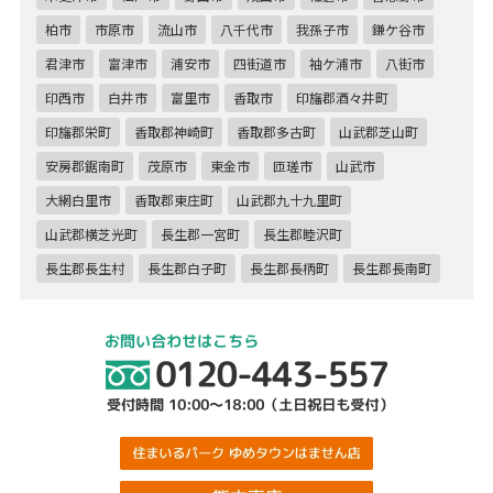
柏市
市原市
流山市
八千代市
我孫子市
鎌ケ谷市
君津市
富津市
浦安市
四街道市
袖ケ浦市
八街市
印西市
白井市
富里市
香取市
印旛郡酒々井町
印旛郡栄町
香取郡神崎町
香取郡多古町
山武郡芝山町
安房郡鋸南町
茂原市
東金市
匝瑳市
山武市
大網白里市
香取郡東庄町
山武郡九十九里町
山武郡横芝光町
長生郡一宮町
長生郡睦沢町
長生郡長生村
長生郡白子町
長生郡長柄町
長生郡長南町