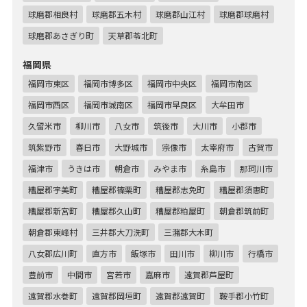
球磨郡相良村
球磨郡五木村
球磨郡山江村
球磨郡球磨村
球磨郡あさぎり町
天草郡苓北町
福岡県
福岡市東区
福岡市博多区
福岡市中央区
福岡市南区
福岡市西区
福岡市城南区
福岡市早良区
大牟田市
久留米市
柳川市
八女市
筑後市
大川市
小郡市
筑紫野市
春日市
大野城市
宗像市
太宰府市
古賀市
福津市
うきは市
朝倉市
みやま市
糸島市
那珂川市
糟屋郡宇美町
糟屋郡篠栗町
糟屋郡志免町
糟屋郡須惠町
糟屋郡新宮町
糟屋郡久山町
糟屋郡粕屋町
朝倉郡筑前町
朝倉郡東峰村
三井郡大刀洗町
三潴郡大木町
八女郡広川町
直方市
飯塚市
田川市
柳川市
行橋市
豊前市
中間市
宮若市
嘉麻市
遠賀郡芦屋町
遠賀郡水巻町
遠賀郡岡垣町
遠賀郡遠賀町
鞍手郡小竹町