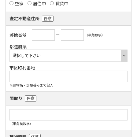
空家
居住中
賃貸中
査定不動産住所
任意
郵便番号
－
（半角数字）
都道府県
市区町村番地
※建物名・部屋番号まで記入
間取り
任意
（半角英数字）
建物面積
任意