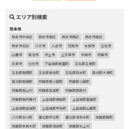
エリア別検索
熊本県
熊本市中央区
熊本市東区
熊本市西区
熊本市南区
熊本市北区
八代市
人吉市
荒尾市
水俣市
玉名市
山鹿市
菊池市
宇土市
上天草市
宇城市
阿蘇市
天草市
合志市
下益城郡美里町
玉名郡玉東町
玉名郡南関町
玉名郡長洲町
玉名郡和水町
菊池郡大津町
菊池郡菊陽町
阿蘇郡南小国町
阿蘇郡小国町
阿蘇郡産山村
阿蘇郡高森町
阿蘇郡西原村
阿蘇郡南阿蘇村
上益城郡御船町
上益城郡嘉島町
上益城郡益城町
上益城郡甲佐町
上益城郡山都町
八代郡氷川町
葦北郡芦北町
葦北郡津奈木町
球磨郡錦町
球磨郡多良木町
球磨郡湯前町
球磨郡水上村