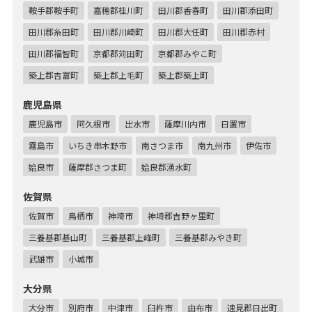
鞍手郡鞍手町
嘉穂郡桂川町
田川郡香春町
田川郡添田町
田川郡糸田町
田川郡川崎町
田川郡大任町
田川郡赤村
田川郡福智町
京都郡苅田町
京都郡みやこ町
築上郡吉富町
築上郡上毛町
築上郡築上町
鹿児島県
鹿児島市
阿久根市
出水市
薩摩川内市
日置市
霧島市
いちき串木野市
南さつま市
南九州市
伊佐市
姶良市
薩摩郡さつま町
姶良郡湧水町
佐賀県
佐賀市
鳥栖市
神埼市
神埼郡吉野ヶ里町
三養基郡基山町
三養基郡上峰町
三養基郡みやき町
武雄市
小城市
大分県
大分市
別府市
中津市
臼杵市
由布市
速見郡日出町