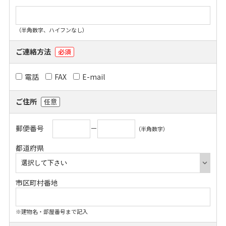
（半角数字、ハイフンなし）
ご連絡方法
必須
電話
FAX
E-mail
ご住所
任意
郵便番号
－
（半角数字）
都道府県
市区町村番地
※建物名・部屋番号まで記入