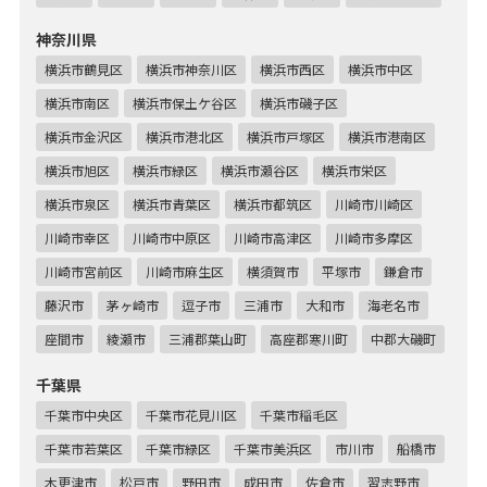
神奈川県
横浜市鶴見区
横浜市神奈川区
横浜市西区
横浜市中区
横浜市南区
横浜市保土ケ谷区
横浜市磯子区
横浜市金沢区
横浜市港北区
横浜市戸塚区
横浜市港南区
横浜市旭区
横浜市緑区
横浜市瀬谷区
横浜市栄区
横浜市泉区
横浜市青葉区
横浜市都筑区
川崎市川崎区
川崎市幸区
川崎市中原区
川崎市高津区
川崎市多摩区
川崎市宮前区
川崎市麻生区
横須賀市
平塚市
鎌倉市
藤沢市
茅ヶ崎市
逗子市
三浦市
大和市
海老名市
座間市
綾瀬市
三浦郡葉山町
高座郡寒川町
中郡大磯町
千葉県
千葉市中央区
千葉市花見川区
千葉市稲毛区
千葉市若葉区
千葉市緑区
千葉市美浜区
市川市
船橋市
木更津市
松戸市
野田市
成田市
佐倉市
習志野市