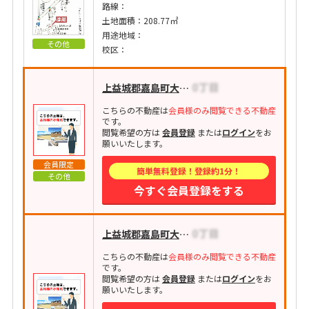
路線：
土地面積：208.77㎡
用途地域：
その他
校区：
上益城郡嘉島町大字上島
こちらの不動産は
会員様のみ閲覧できる不動産
です。
閲覧希望の方は
会員登録
または
ログイン
をお
願いいたします。
会員限定
簡単無料登録！登録約1分！
その他
今すぐ会員登録をする
上益城郡嘉島町大字上島
こちらの不動産は
会員様のみ閲覧できる不動産
です。
閲覧希望の方は
会員登録
または
ログイン
をお
願いいたします。