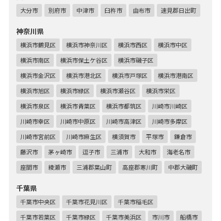
大分市
別府市
中津市
臼杵市
由布市
速見郡日出町
神奈川県
横浜市鶴見区
横浜市神奈川区
横浜市西区
横浜市中区
横浜市南区
横浜市保土ケ谷区
横浜市磯子区
横浜市金沢区
横浜市港北区
横浜市戸塚区
横浜市港南区
横浜市旭区
横浜市緑区
横浜市瀬谷区
横浜市栄区
横浜市泉区
横浜市青葉区
横浜市都筑区
川崎市川崎区
川崎市幸区
川崎市中原区
川崎市高津区
川崎市多摩区
川崎市宮前区
川崎市麻生区
横須賀市
平塚市
鎌倉市
藤沢市
茅ヶ崎市
逗子市
三浦市
大和市
海老名市
座間市
綾瀬市
三浦郡葉山町
高座郡寒川町
中郡大磯町
千葉県
千葉市中央区
千葉市花見川区
千葉市稲毛区
千葉市若葉区
千葉市緑区
千葉市美浜区
市川市
船橋市