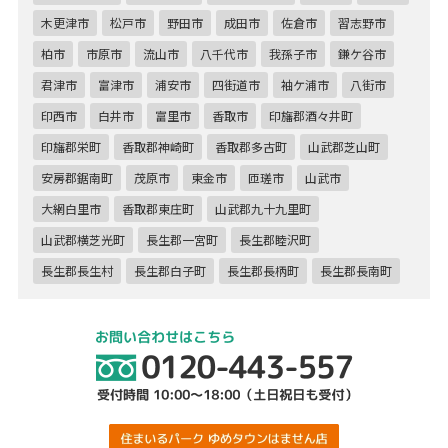
木更津市
松戸市
野田市
成田市
佐倉市
習志野市
柏市
市原市
流山市
八千代市
我孫子市
鎌ケ谷市
君津市
富津市
浦安市
四街道市
袖ケ浦市
八街市
印西市
白井市
富里市
香取市
印旛郡酒々井町
印旛郡栄町
香取郡神崎町
香取郡多古町
山武郡芝山町
安房郡鋸南町
茂原市
東金市
匝瑳市
山武市
大網白里市
香取郡東庄町
山武郡九十九里町
山武郡横芝光町
長生郡一宮町
長生郡睦沢町
長生郡長生村
長生郡白子町
長生郡長柄町
長生郡長南町