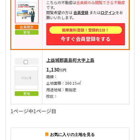
こちらの不動産は
会員様のみ閲覧できる不動産
です。
閲覧希望の方は
会員登録
または
ログイン
をお
願いいたします。
会員限定
簡単無料登録！登録約1分！
更地
今すぐ会員登録をする
上益城郡嘉島町大字上島
1,130
万円
路線：
土地面積：200.15㎡
用途地域：無指定
更地
校区：
1ページ中1ページ目
お気に入りの土地を見る