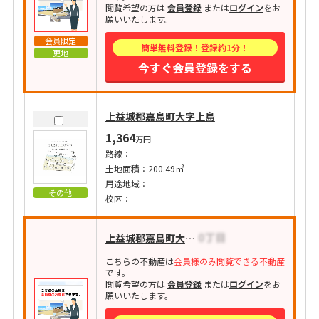
閲覧希望の方は
会員登録
または
ログイン
をお
願いいたします。
会員限定
簡単無料登録！登録約1分！
更地
今すぐ会員登録をする
上益城郡嘉島町大字上島
1,364
万円
路線：
土地面積：200.49㎡
用途地域：
その他
校区：
上益城郡嘉島町大字上六嘉
こちらの不動産は
会員様のみ閲覧できる不動産
です。
閲覧希望の方は
会員登録
または
ログイン
をお
願いいたします。