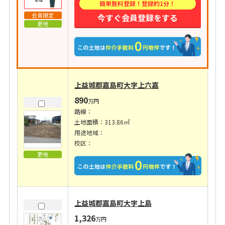
簡単無料登録！登録約1分！
会員限定
今すぐ会員登録をする
更地
上益城郡嘉島町大字上六嘉
890
万円
路線：
土地面積：313.86㎡
用途地域：
校区：
更地
上益城郡嘉島町大字上島
1,326
万円