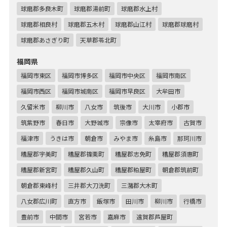
球磨郡多良木町
球磨郡湯前町
球磨郡水上村
球磨郡相良村
球磨郡五木村
球磨郡山江村
球磨郡球磨村
球磨郡あさぎり町
天草郡苓北町
福岡県
福岡市東区
福岡市博多区
福岡市中央区
福岡市南区
福岡市西区
福岡市城南区
福岡市早良区
大牟田市
久留米市
柳川市
八女市
筑後市
大川市
小郡市
筑紫野市
春日市
大野城市
宗像市
太宰府市
古賀市
福津市
うきは市
朝倉市
みやま市
糸島市
那珂川市
糟屋郡宇美町
糟屋郡篠栗町
糟屋郡志免町
糟屋郡須惠町
糟屋郡新宮町
糟屋郡久山町
糟屋郡粕屋町
朝倉郡筑前町
朝倉郡東峰村
三井郡大刀洗町
三潴郡大木町
八女郡広川町
直方市
飯塚市
田川市
柳川市
行橋市
豊前市
中間市
宮若市
嘉麻市
遠賀郡芦屋町