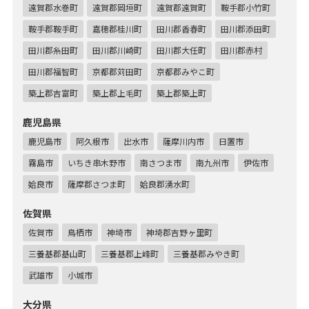
遠賀郡水巻町
遠賀郡岡垣町
遠賀郡遠賀町
鞍手郡小竹町
鞍手郡鞍手町
嘉穂郡桂川町
田川郡香春町
田川郡添田町
田川郡糸田町
田川郡川崎町
田川郡大任町
田川郡赤村
田川郡福智町
京都郡苅田町
京都郡みやこ町
築上郡吉富町
築上郡上毛町
築上郡築上町
鹿児島県
鹿児島市
阿久根市
出水市
薩摩川内市
日置市
霧島市
いちき串木野市
南さつま市
南九州市
伊佐市
姶良市
薩摩郡さつま町
姶良郡湧水町
佐賀県
佐賀市
鳥栖市
神埼市
神埼郡吉野ヶ里町
三養基郡基山町
三養基郡上峰町
三養基郡みやき町
武雄市
小城市
大分県