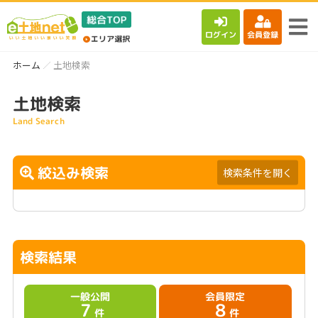
ログイン
会員登録
ホーム
土地検索
土地検索
Land Search
絞込み検索
検索条件を開く
検索結果
一般公開
会員限定
7
8
件
件