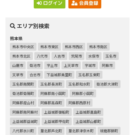
ログイン
会員登録
エリア別検索
熊本県
熊本市中央区
熊本市東区
熊本市西区
熊本市南区
熊本市北区
八代市
人吉市
荒尾市
水俣市
玉名市
山鹿市
菊池市
宇土市
上天草市
宇城市
阿蘇市
天草市
合志市
下益城郡美里町
玉名郡玉東町
玉名郡南関町
玉名郡長洲町
玉名郡和水町
菊池郡大津町
菊池郡菊陽町
阿蘇郡南小国町
阿蘇郡小国町
阿蘇郡産山村
阿蘇郡高森町
阿蘇郡西原村
阿蘇郡南阿蘇村
上益城郡御船町
上益城郡嘉島町
上益城郡益城町
上益城郡甲佐町
上益城郡山都町
八代郡氷川町
葦北郡芦北町
葦北郡津奈木町
球磨郡錦町