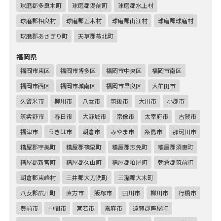
球磨郡多良木町
球磨郡湯前町
球磨郡水上村
球磨郡相良村
球磨郡五木村
球磨郡山江村
球磨郡球磨村
球磨郡あさぎり町
天草郡苓北町
福岡県
福岡市東区
福岡市博多区
福岡市中央区
福岡市南区
福岡市西区
福岡市城南区
福岡市早良区
大牟田市
久留米市
柳川市
八女市
筑後市
大川市
小郡市
筑紫野市
春日市
大野城市
宗像市
太宰府市
古賀市
福津市
うきは市
朝倉市
みやま市
糸島市
那珂川市
糟屋郡宇美町
糟屋郡篠栗町
糟屋郡志免町
糟屋郡須惠町
糟屋郡新宮町
糟屋郡久山町
糟屋郡粕屋町
朝倉郡筑前町
朝倉郡東峰村
三井郡大刀洗町
三潴郡大木町
八女郡広川町
直方市
飯塚市
田川市
柳川市
行橋市
豊前市
中間市
宮若市
嘉麻市
遠賀郡芦屋町