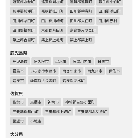
遠賀郡水巻町
遠賀郡岡垣町
遠賀郡遠賀町
鞍手郡小竹町
鞍手郡鞍手町
嘉穂郡桂川町
田川郡香春町
田川郡添田町
田川郡糸田町
田川郡川崎町
田川郡大任町
田川郡赤村
田川郡福智町
京都郡苅田町
京都郡みやこ町
築上郡吉富町
築上郡上毛町
築上郡築上町
鹿児島県
鹿児島市
阿久根市
出水市
薩摩川内市
日置市
霧島市
いちき串木野市
南さつま市
南九州市
伊佐市
姶良市
薩摩郡さつま町
姶良郡湧水町
佐賀県
佐賀市
鳥栖市
神埼市
神埼郡吉野ヶ里町
三養基郡基山町
三養基郡上峰町
三養基郡みやき町
武雄市
小城市
大分県