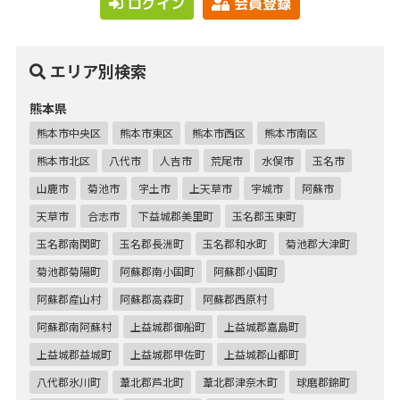
ログイン
会員登録
エリア別検索
熊本県
熊本市中央区
熊本市東区
熊本市西区
熊本市南区
熊本市北区
八代市
人吉市
荒尾市
水俣市
玉名市
山鹿市
菊池市
宇土市
上天草市
宇城市
阿蘇市
天草市
合志市
下益城郡美里町
玉名郡玉東町
玉名郡南関町
玉名郡長洲町
玉名郡和水町
菊池郡大津町
菊池郡菊陽町
阿蘇郡南小国町
阿蘇郡小国町
阿蘇郡産山村
阿蘇郡高森町
阿蘇郡西原村
阿蘇郡南阿蘇村
上益城郡御船町
上益城郡嘉島町
上益城郡益城町
上益城郡甲佐町
上益城郡山都町
八代郡氷川町
葦北郡芦北町
葦北郡津奈木町
球磨郡錦町