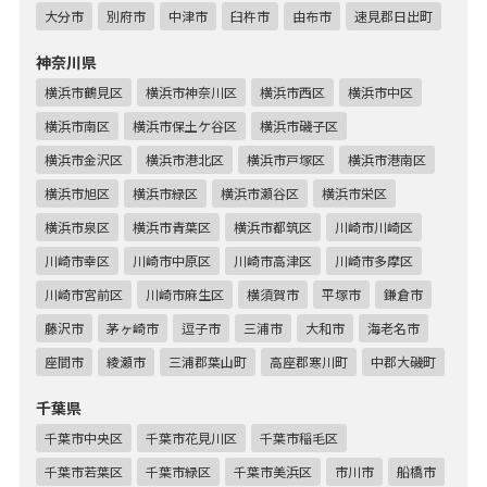
大分市
別府市
中津市
臼杵市
由布市
速見郡日出町
神奈川県
横浜市鶴見区
横浜市神奈川区
横浜市西区
横浜市中区
横浜市南区
横浜市保土ケ谷区
横浜市磯子区
横浜市金沢区
横浜市港北区
横浜市戸塚区
横浜市港南区
横浜市旭区
横浜市緑区
横浜市瀬谷区
横浜市栄区
横浜市泉区
横浜市青葉区
横浜市都筑区
川崎市川崎区
川崎市幸区
川崎市中原区
川崎市高津区
川崎市多摩区
川崎市宮前区
川崎市麻生区
横須賀市
平塚市
鎌倉市
藤沢市
茅ヶ崎市
逗子市
三浦市
大和市
海老名市
座間市
綾瀬市
三浦郡葉山町
高座郡寒川町
中郡大磯町
千葉県
千葉市中央区
千葉市花見川区
千葉市稲毛区
千葉市若葉区
千葉市緑区
千葉市美浜区
市川市
船橋市