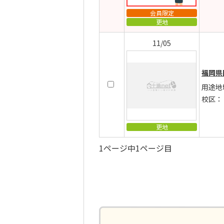
会員限定
更地
11/05
福岡県
用途地
校区：
更地
1ページ中1ページ目