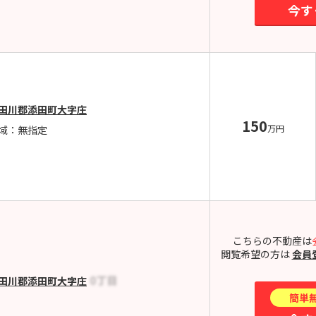
今す
田川郡添田町大字庄
150
万円
域：無指定
こちらの不動産は
閲覧希望の方は
会員
田川郡添田町大字庄
簡単