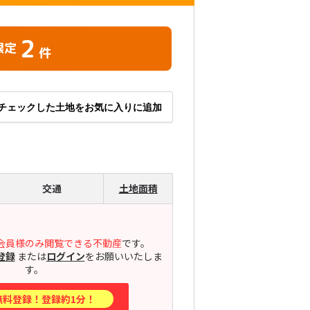
2
限定
件
チェックした土地をお気に入りに追加
交通
土地面積
会員様のみ閲覧できる不動産
です。
登録
または
ログイン
をお願いいたしま
す。
無料登録！登録約1分！