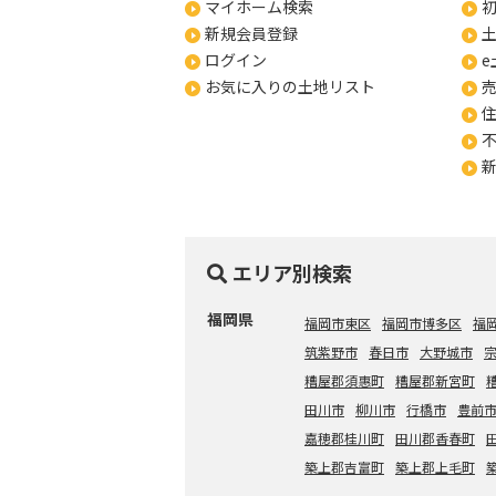
マイホーム検索
新規会員登録
ログイン
e
お気に入りの土地リスト
エリア別検索
福岡県
福岡市東区
福岡市博多区
福
筑紫野市
春日市
大野城市
糟屋郡須惠町
糟屋郡新宮町
田川市
柳川市
行橋市
豊前
嘉穂郡桂川町
田川郡香春町
築上郡吉富町
築上郡上毛町