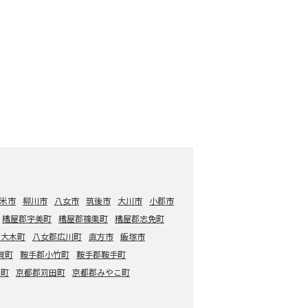
米市
柳川市
八女市
筑後市
大川市
小郡市
糟屋郡宇美町
糟屋郡篠栗町
糟屋郡志免町
郡大木町
八女郡広川町
直方市
飯塚市
賀町
鞍手郡小竹町
鞍手郡鞍手町
智町
京都郡苅田町
京都郡みやこ町