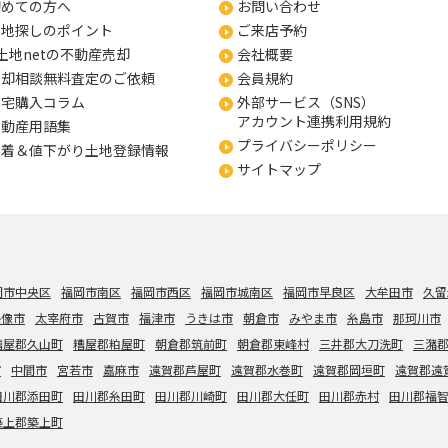
初めての方へ
お問い合わせ
土地探しのポイント
ご来店予約
土地netの不動産売却
会社概要
売却相談無料査定のご依頼
会員規約
住宅購入コラム
外部サービス（SNS）
アカウント連携利用規約
不動産用語集
プライバシーポリシー
新着＆値下がり土地登録情報
サイトマップ
岡市中央区
福岡市南区
福岡市西区
福岡市城南区
福岡市早良区
大牟田市
久留
宗像市
太宰府市
古賀市
福津市
うきは市
朝倉市
みやま市
糸島市
那珂川市
糟屋郡久山町
糟屋郡粕屋町
朝倉郡筑前町
朝倉郡東峰村
三井郡大刀洗町
三潴
市
中間市
宮若市
嘉麻市
遠賀郡芦屋町
遠賀郡水巻町
遠賀郡岡垣町
遠賀郡遠
田川郡添田町
田川郡糸田町
田川郡川崎町
田川郡大任町
田川郡赤村
田川郡福
築上郡築上町