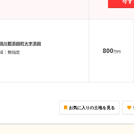
今す
田川郡添田町大字添田
800
万円
域：無指定
お気に入りの土地を見る