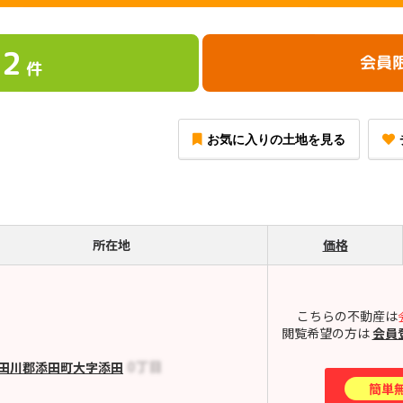
2
会員
件
お気に入りの土地を見る
所在地
価格
こちらの不動産は
閲覧希望の方は
会員
田川郡添田町大字添田
簡単