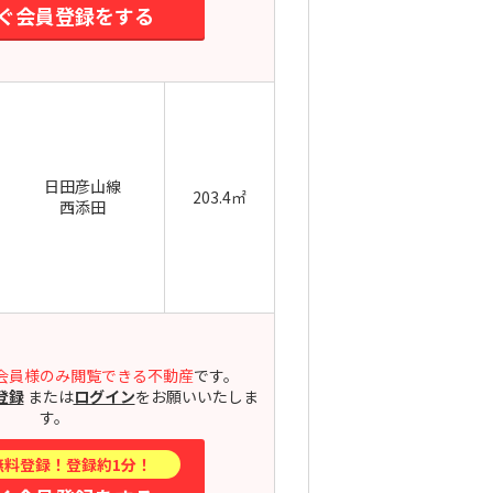
ぐ会員登録をする
日田彦山線
203.4㎡
西添田
会員様のみ閲覧できる不動産
です。
登録
または
ログイン
をお願いいたしま
す。
無料登録！登録約1分！