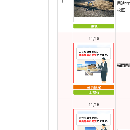
用途地
校区：
更地
11/18
福岡県
会員限定
上物有
11/16