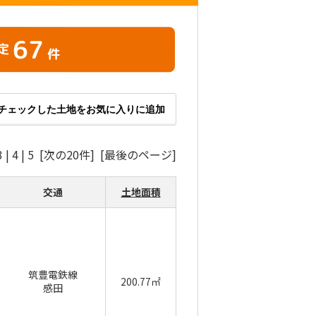
67
定
件
チェックした土地をお気に入りに追加
3
|
4
|
5
[次の20件]
[最後のページ]
交通
土地面積
筑豊電鉄線
200.77㎡
感田