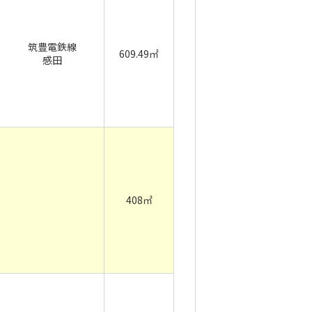
筑豊電鉄線
609.49㎡
感田
408㎡