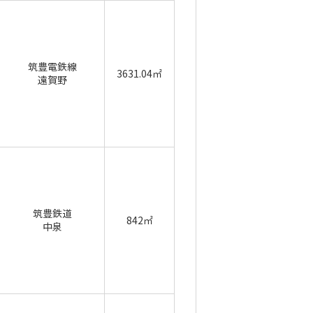
筑豊電鉄線
3631.04㎡
遠賀野
筑豊鉄道
842㎡
中泉