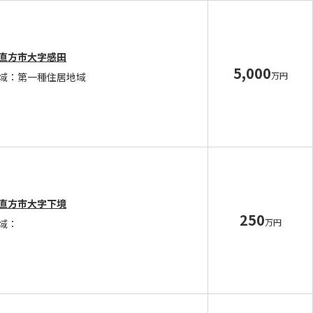
直方市大字感田
5,000
万円
域：第一種住居地域
直方市大字下境
250
万円
域：