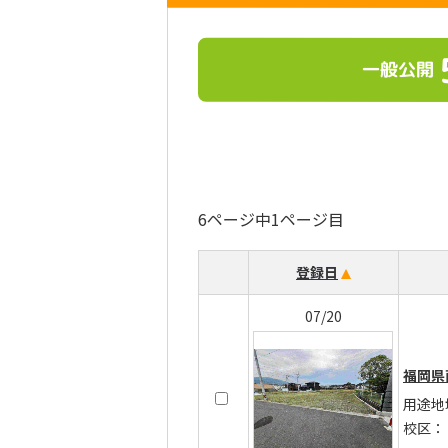
一般公開
6ページ中1ページ目
登録日
07/20
福岡県
用途地
校区：