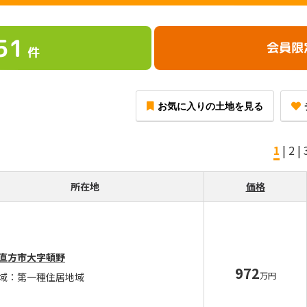
51
会員限
件
お気に入りの土地を見る
1
|
2
|
所在地
価格
直方市大字頓野
972
万円
域：第一種住居地域