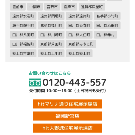
豊前市
中間市
宮若市
嘉麻市
遠賀郡芦屋町
遠賀郡水巻町
遠賀郡岡垣町
遠賀郡遠賀町
鞍手郡小竹町
鞍手郡鞍手町
嘉穂郡桂川町
田川郡香春町
田川郡添田町
田川郡糸田町
田川郡川崎町
田川郡大任町
田川郡赤村
田川郡福智町
京都郡苅田町
京都郡みやこ町
築上郡吉富町
築上郡上毛町
築上郡築上町