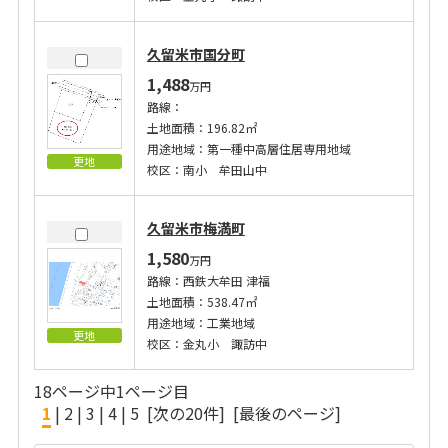
久留米市国分町
1,488
万円
路線：
土地面積：196.82㎡
用途地域：第一種中高層住居専用地域
更地
校区：南小 牟田山中
久留米市梅満町
1,580
万円
路線：西鉄大牟田 津福
土地面積：538.47㎡
用途地域：工業地域
更地
校区：金丸小 諏訪中
18ページ中1ページ目
1
|
2
|
3
|
4
|
5
[次の20件]
[最後のページ]