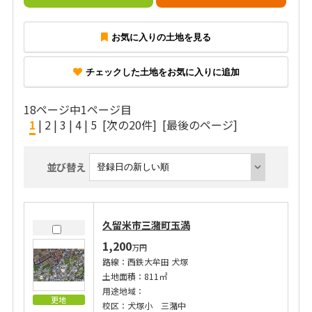
お気に入りの土地を見る
チェックした土地をお気に入りに追加
18ページ中1ページ目
1
|
2
|
3
|
4
|
5
[次の20件]
[最後のページ]
並び替え
久留米市三潴町玉満
1,200
万円
路線：西鉄大牟田 犬塚
土地面積：811㎡
用途地域：
更地
校区：犬塚小 三潴中