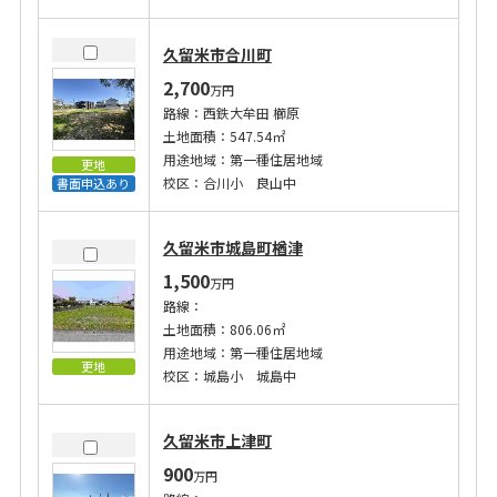
久留米市合川町
2,700
万円
路線：西鉄大牟田 櫛原
土地面積：547.54㎡
用途地域：第一種住居地域
更地
校区：合川小 良山中
書面申込あり
久留米市城島町楢津
1,500
万円
路線：
土地面積：806.06㎡
用途地域：第一種住居地域
更地
校区：城島小 城島中
久留米市上津町
900
万円