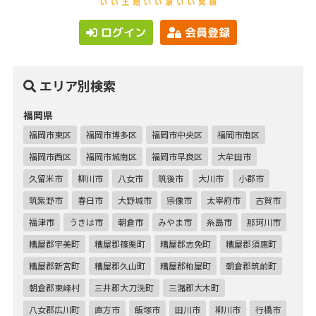
ログイン
会員登録
エリア別検索
福岡県
福岡市東区
福岡市博多区
福岡市中央区
福岡市南区
福岡市西区
福岡市城南区
福岡市早良区
大牟田市
久留米市
柳川市
八女市
筑後市
大川市
小郡市
筑紫野市
春日市
大野城市
宗像市
太宰府市
古賀市
福津市
うきは市
朝倉市
みやま市
糸島市
那珂川市
糟屋郡宇美町
糟屋郡篠栗町
糟屋郡志免町
糟屋郡須惠町
糟屋郡新宮町
糟屋郡久山町
糟屋郡粕屋町
朝倉郡筑前町
朝倉郡東峰村
三井郡大刀洗町
三潴郡大木町
八女郡広川町
直方市
飯塚市
田川市
柳川市
行橋市