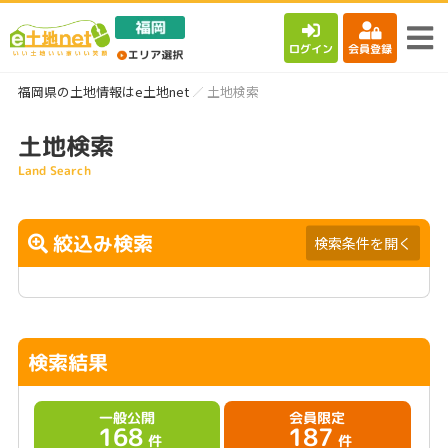
ログイン
会員登録
福岡県の土地情報はe土地net
土地検索
土地検索
Land Search
絞込み検索
検索条件を開く
検索結果
一般公開
会員限定
168
187
件
件