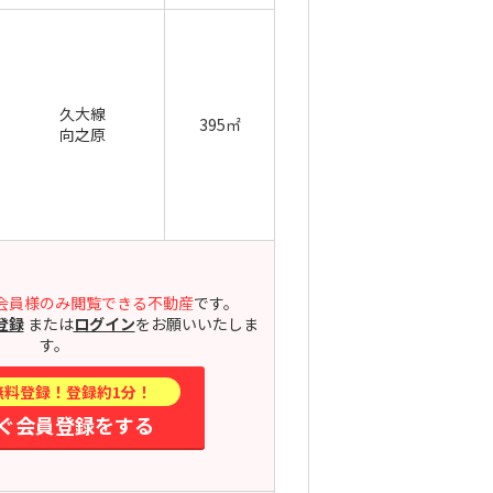
久大線
395㎡
向之原
会員様のみ閲覧できる不動産
です。
登録
または
ログイン
をお願いいたしま
す。
無料登録！登録約1分！
ぐ会員登録をする