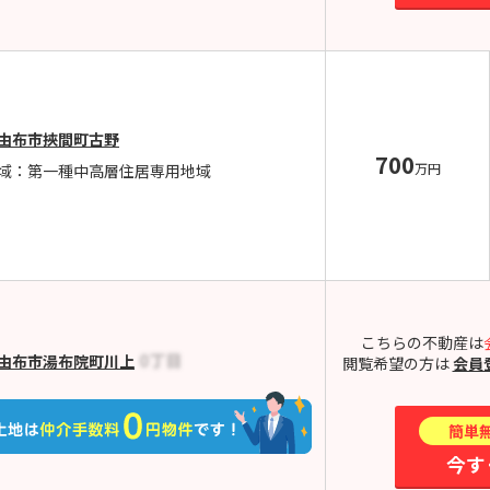
由布市挾間町古野
700
万円
域：第一種中高層住居専用地域
こちらの不動産は
由布市湯布院町川上
閲覧希望の方は
会員
簡単
今す