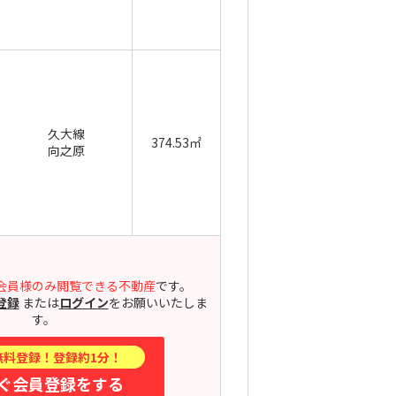
久大線
374.53㎡
向之原
会員様のみ閲覧できる不動産
です。
登録
または
ログイン
をお願いいたしま
す。
無料登録！登録約1分！
ぐ会員登録をする