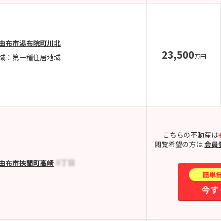
由布市湯布院町川北
23,500
万円
域：第一種住居地域
こちらの不動産は
閲覧希望の方は
会員
由布市挾間町高崎
簡単
今す