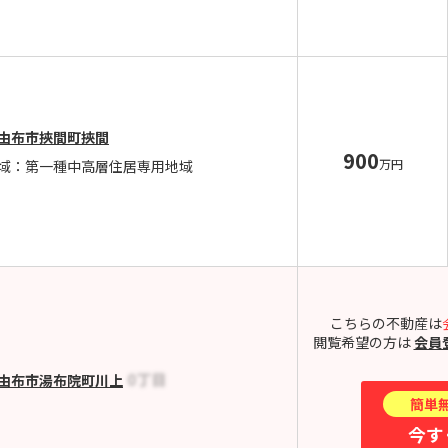
由布市挾間町挾間
900
万円
域：第一種中高層住居専用地域
こちらの不動産は
閲覧希望の方は
会員
由布市湯布院町川上
簡単
今す