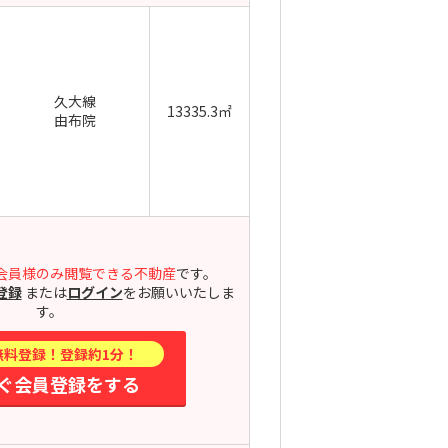
久大線
13335.3㎡
由布院
会員様のみ閲覧できる不動産
です。
登録
または
ログイン
をお願いいたしま
す。
無料登録！登録約1分！
ぐ会員登録をする