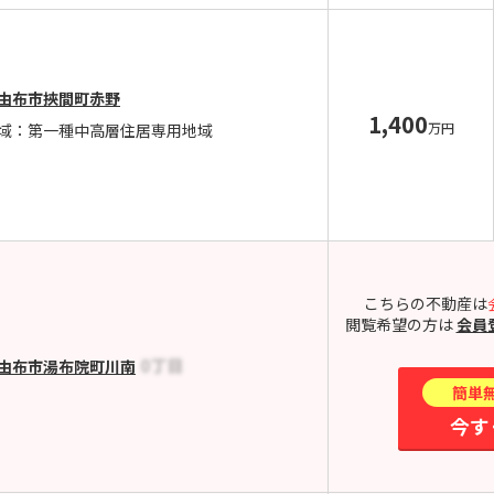
由布市挾間町赤野
1,400
万円
域：第一種中高層住居専用地域
こちらの不動産は
閲覧希望の方は
会員
由布市湯布院町川南
簡単
今す