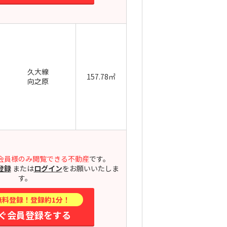
久大線
157.78㎡
向之原
会員様のみ閲覧できる不動産
です。
登録
または
ログイン
をお願いいたしま
す。
無料登録！登録約1分！
ぐ会員登録をする