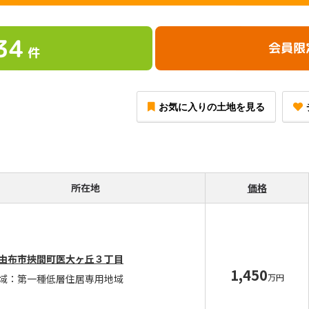
34
会員限
件
お気に入りの土地を見る
所在地
価格
由布市挾間町医大ヶ丘３丁目
1,450
万円
域：第一種低層住居専用地域