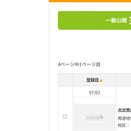
一般公開
4ページ中1ページ目
登録日
07/02
大分県
用途地
校区：