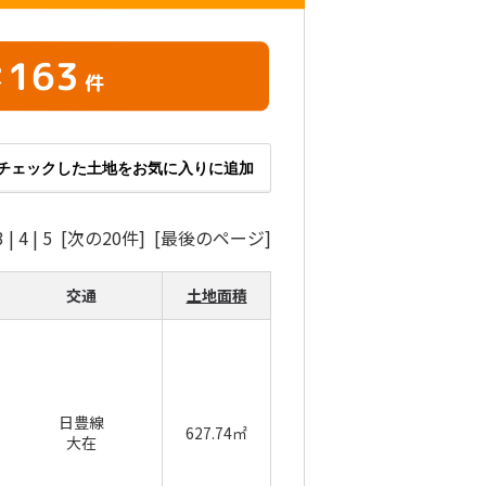
163
定
件
チェックした土地をお気に入りに追加
3
|
4
|
5
[次の20件]
[最後のページ]
交通
土地面積
日豊線
627.74㎡
大在