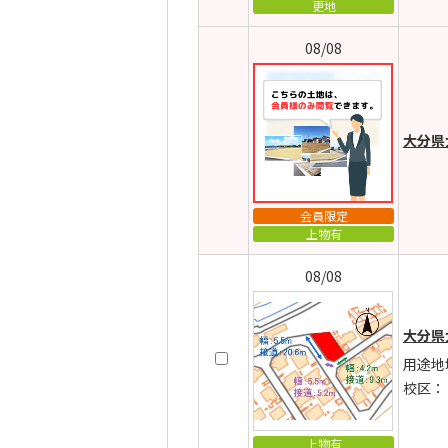
更地
08/08
大分県
会員限定
上物有
08/08
大分県
用途地
校区：
上物有