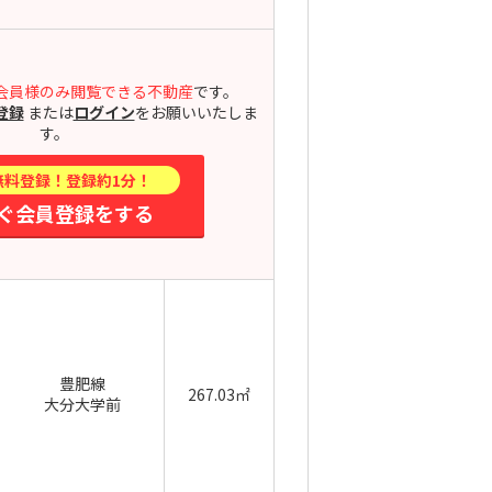
会員様のみ閲覧できる不動産
です。
登録
または
ログイン
をお願いいたしま
す。
無料登録！登録約1分！
ぐ会員登録をする
豊肥線
267.03㎡
大分大学前