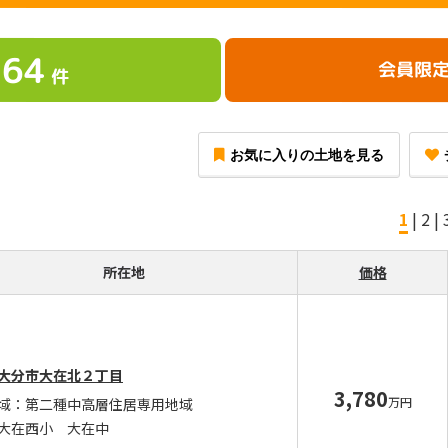
164
会員限
件
お気に入りの土地を見る
1
|
2
|
所在地
価格
大分市大在北２丁目
3,780
万円
域：第二種中高層住居専用地域
大在西小 大在中