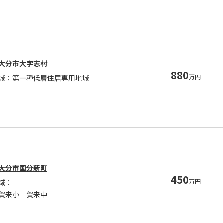
大分市大字志村
880
万円
域：第一種低層住居専用地域
大分市国分新町
450
万円
域：
賀来小 賀来中