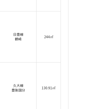
日豊線
244㎡
鶴崎
久大線
130.91㎡
豊後国分