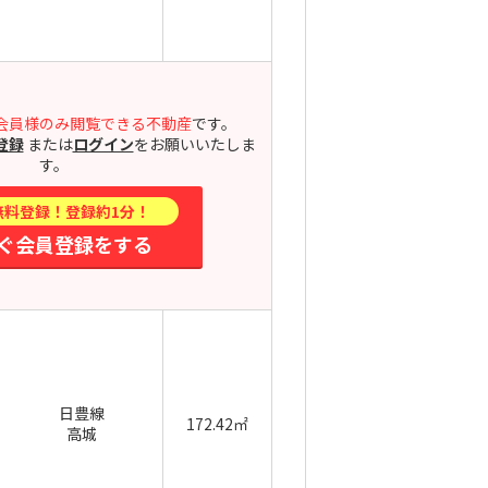
会員様のみ閲覧できる不動産
です。
登録
または
ログイン
をお願いいたしま
す。
無料登録！登録約1分！
ぐ会員登録をする
日豊線
172.42㎡
高城