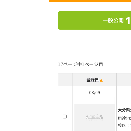
一般公開
17ページ中1ページ目
登録日
08/09
大分県
用途地
校区：