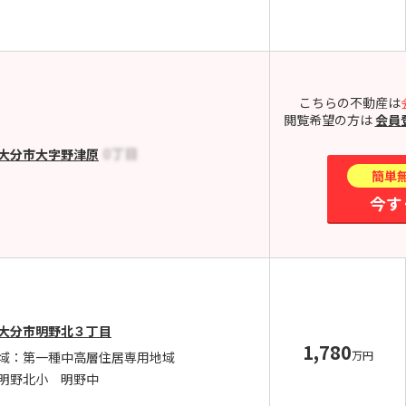
こちらの不動産は
閲覧希望の方は
会員
大分市大字野津原
簡単
今す
大分市明野北３丁目
1,780
万円
域：第一種中高層住居専用地域
明野北小 明野中