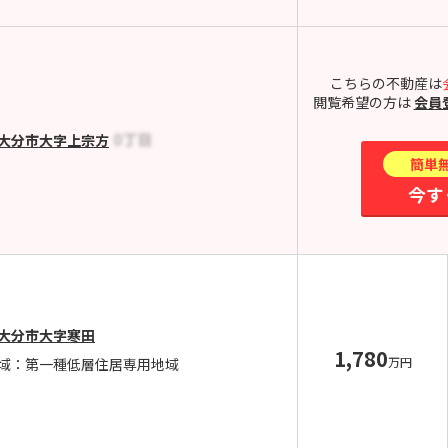
こちらの不動産は
閲覧希望の方は
会員
大分市大字上宗方
簡単
今す
大分市大字寒田
1,780
万円
域：第一種低層住居専用地域