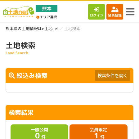
ログイン
会員登録
熊本県の土地情報はe土地net
土地検索
土地検索
Land Search
絞込み検索
検索条件を開く
検索結果
一般公開
会員限定
0
1
件
件