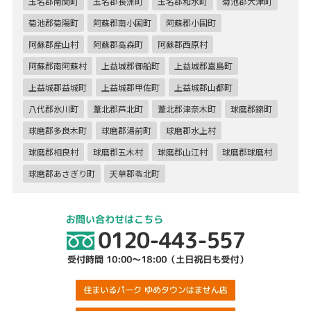
玉名郡南関町
玉名郡長洲町
玉名郡和水町
菊池郡大津町
菊池郡菊陽町
阿蘇郡南小国町
阿蘇郡小国町
阿蘇郡産山村
阿蘇郡高森町
阿蘇郡西原村
阿蘇郡南阿蘇村
上益城郡御船町
上益城郡嘉島町
上益城郡益城町
上益城郡甲佐町
上益城郡山都町
八代郡氷川町
葦北郡芦北町
葦北郡津奈木町
球磨郡錦町
球磨郡多良木町
球磨郡湯前町
球磨郡水上村
球磨郡相良村
球磨郡五木村
球磨郡山江村
球磨郡球磨村
球磨郡あさぎり町
天草郡苓北町