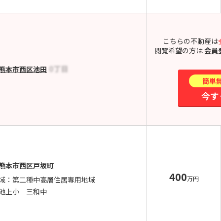
こちらの不動産は
閲覧希望の方は
会員
熊本市西区池田
簡単
今す
熊本市西区戸坂町
400
万円
域：第二種中高層住居専用地域
池上小 三和中