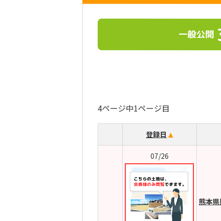
一般公開
4ページ中1ページ目
登録日
07/26
熊本県