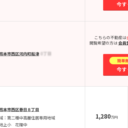
今す
こちらの不動産は
閲覧希望の方は
会員
熊本市西区河内町船津
簡単
今す
熊本市西区春日８丁目
1,280
万円
域：第二種中高層住居専用地域
池上小 花陵中