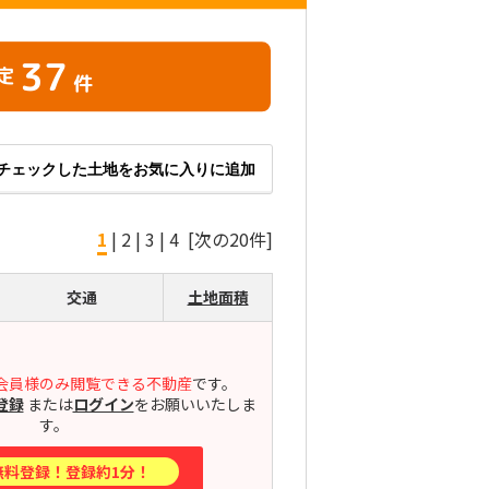
37
定
件
チェックした土地をお気に入りに追加
1
|
2
|
3
|
4
[次の20件]
交通
土地面積
会員様のみ閲覧できる不動産
です。
登録
または
ログイン
をお願いいたしま
す。
無料登録！登録約1分！