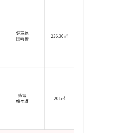
健軍線
236.36㎡
田崎橋
熊電
201㎡
韓々坂