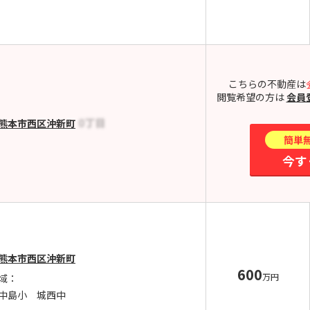
こちらの不動産は
閲覧希望の方は
会員
熊本市西区沖新町
簡単
今す
熊本市西区沖新町
600
万円
域：
中島小 城西中