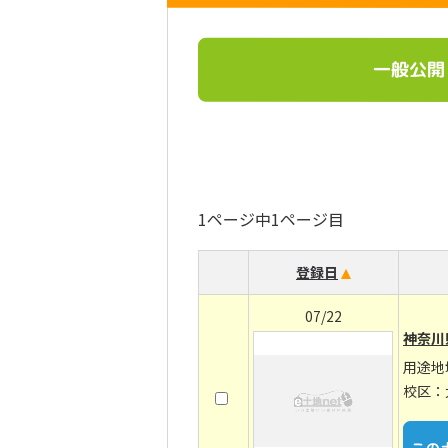
一般公開
1ページ中1ページ目
登録日
07/22
神奈川
用途地
校区：