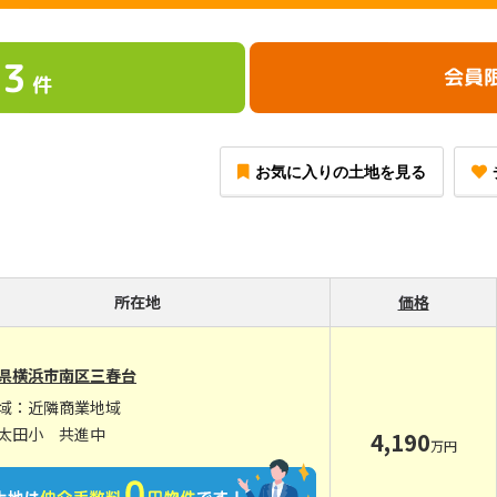
3
会員
件
お気に入りの土地を見る
所在地
価格
県横浜市南区三春台
域：近隣商業地域
太田小 共進中
4,190
万円