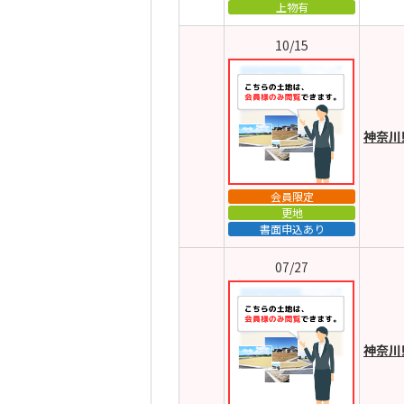
上物有
10/15
神奈川
会員限定
更地
書面申込あり
07/27
神奈川