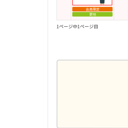
会員限定
更地
1ページ中1ページ目