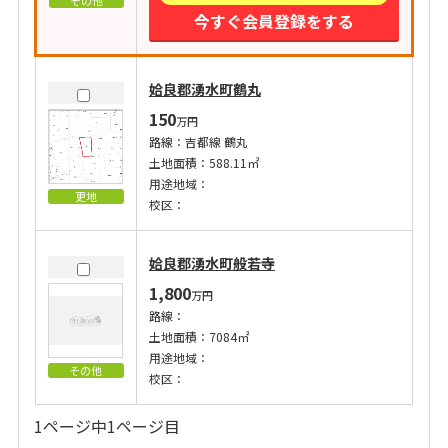
その他
今すぐ会員登録をする
姶良郡湧水町鶴丸
150
万円
路線：吉都線 鶴丸
土地面積：588.11㎡
用途地域：
更地
校区：
姶良郡湧水町般若寺
1,800
万円
路線：
土地面積：7084㎡
用途地域：
その他
校区：
1ページ中1ページ目