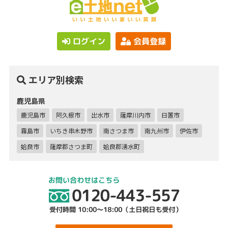
ログイン
会員登録
エリア別検索
鹿児島県
鹿児島市
阿久根市
出水市
薩摩川内市
日置市
霧島市
いちき串木野市
南さつま市
南九州市
伊佐市
姶良市
薩摩郡さつま町
姶良郡湧水町