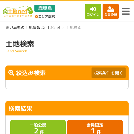
ログイン
会員登録
鹿児島県の土地情報はe土地net
土地検索
土地検索
Land Search
絞込み検索
検索条件を開く
検索結果
一般公開
会員限定
2
1
件
件