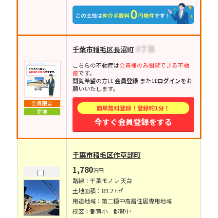
千葉市稲毛区長沼町
こちらの不動産は
会員様のみ閲覧できる不動
産
です。
閲覧希望の方は
会員登録
または
ログイン
をお
願いいたします。
会員限定
簡単無料登録！登録約1分！
更地
今すぐ会員登録をする
千葉市稲毛区作草部町
1,780
万円
路線：千葉モノレ 天台
土地面積：89.27㎡
用途地域：第二種中高層住居専用地域
校区：都賀小 都賀中