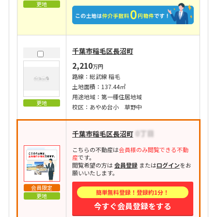
更地
千葉市稲毛区長沼町
2,210
万円
路線：総武線 稲毛
土地面積：137.44㎡
用途地域：第一種住居地域
更地
校区：あやめ台小 草野中
千葉市稲毛区長沼町
こちらの不動産は
会員様のみ閲覧できる不動
産
です。
閲覧希望の方は
会員登録
または
ログイン
をお
願いいたします。
会員限定
簡単無料登録！登録約1分！
更地
今すぐ会員登録をする