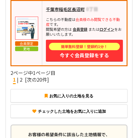
千葉市稲毛区長沼町
こちらの不動産は
会員様のみ閲覧できる不動
産
です。
閲覧希望の方は
会員登録
または
ログイン
をお
願いいたします。
会員限定
簡単無料登録！登録約1分！
更地
今すぐ会員登録をする
2ページ中1ページ目
1
|
2
[次の20件]
お気に入りの土地を見る
チェックした土地をお気に入りに追加
お客様の希望条件に該当した土地情報で、