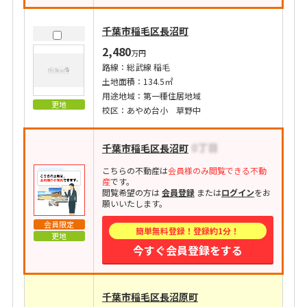
千葉市稲毛区長沼町
2,480
万円
路線：総武線 稲毛
土地面積：134.5㎡
用途地域：第一種住居地域
更地
校区：あやめ台小 草野中
千葉市稲毛区長沼町
こちらの不動産は
会員様のみ閲覧できる不動
産
です。
閲覧希望の方は
会員登録
または
ログイン
をお
願いいたします。
会員限定
簡単無料登録！登録約1分！
更地
今すぐ会員登録をする
千葉市稲毛区長沼原町