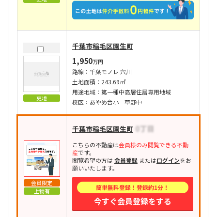
千葉市稲毛区園生町
1,950
万円
路線：千葉モノレ 穴川
土地面積：243.69㎡
用途地域：第一種中高層住居専用地域
更地
校区：あやめ台小 草野中
千葉市稲毛区園生町
こちらの不動産は
会員様のみ閲覧できる不動
産
です。
閲覧希望の方は
会員登録
または
ログイン
をお
願いいたします。
会員限定
簡単無料登録！登録約1分！
上物有
今すぐ会員登録をする