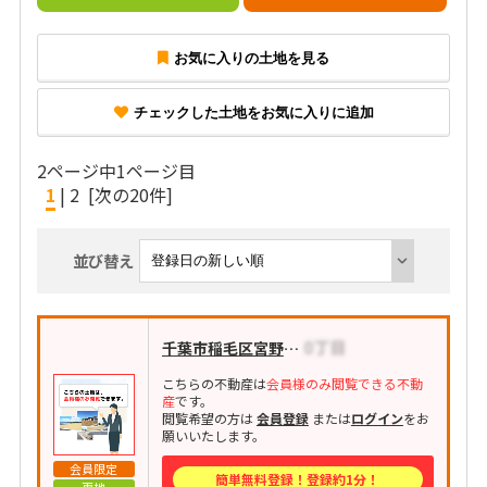
お気に入りの土地を見る
チェックした土地をお気に入りに追加
2ページ中1ページ目
1
|
2
[次の20件]
並び替え
千葉市稲毛区宮野木町
こちらの不動産は
会員様のみ閲覧できる不動
産
です。
閲覧希望の方は
会員登録
または
ログイン
をお
願いいたします。
会員限定
簡単無料登録！登録約1分！