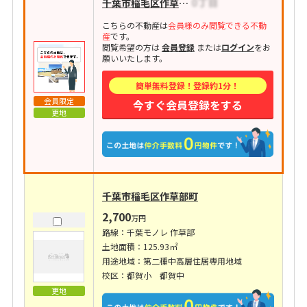
千葉市稲毛区作草部町
こちらの不動産は
会員様のみ閲覧できる不動
産
です。
閲覧希望の方は
会員登録
または
ログイン
をお
願いいたします。
簡単無料登録！登録約1分！
会員限定
今すぐ会員登録をする
更地
千葉市稲毛区作草部町
2,700
万円
路線：千葉モノレ 作草部
土地面積：125.93㎡
用途地域：第二種中高層住居専用地域
校区：都賀小 都賀中
更地