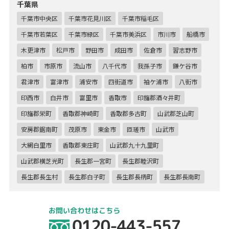
千葉県
千葉市中央区
千葉市花見川区
千葉市稲毛区
千葉市若葉区
千葉市緑区
千葉市美浜区
市川市
船橋市
木更津市
松戸市
野田市
成田市
佐倉市
習志野市
柏市
市原市
流山市
八千代市
我孫子市
鎌ケ谷市
君津市
富津市
浦安市
四街道市
袖ケ浦市
八街市
印西市
白井市
富里市
香取市
印旛郡酒々井町
印旛郡栄町
香取郡神崎町
香取郡多古町
山武郡芝山町
安房郡鋸南町
茂原市
東金市
匝瑳市
山武市
大網白里市
香取郡東庄町
山武郡九十九里町
山武郡横芝光町
長生郡一宮町
長生郡睦沢町
長生郡長生村
長生郡白子町
長生郡長柄町
長生郡長南町