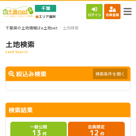
ログイン
会員登録
千葉県の土地情報はe土地net
土地検索
土地検索
Land Search
絞込み検索
検索条件を開く
検索結果
一般公開
会員限定
13
12
件
件