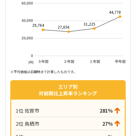
60,000
44,778
40,000
31,225
29,764
27,656
20,000
0
３年前
２年前
１年前
半年前
(円)
※平均価格は前期時点で計算したものです。
エリア別
対前期比上昇率ランキング
1位 佐賀市
281％
2位 鳥栖市
27％