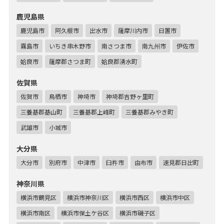
鹿児島県
鹿児島市
阿久根市
出水市
薩摩川内市
日置市
霧島市
いちき串木野市
南さつま市
南九州市
伊佐市
姶良市
薩摩郡さつま町
姶良郡湧水町
佐賀県
佐賀市
鳥栖市
神埼市
神埼郡吉野ヶ里町
三養基郡基山町
三養基郡上峰町
三養基郡みやき町
武雄市
小城市
大分県
大分市
別府市
中津市
臼杵市
由布市
速見郡日出町
神奈川県
横浜市鶴見区
横浜市神奈川区
横浜市西区
横浜市中区
横浜市南区
横浜市保土ケ谷区
横浜市磯子区