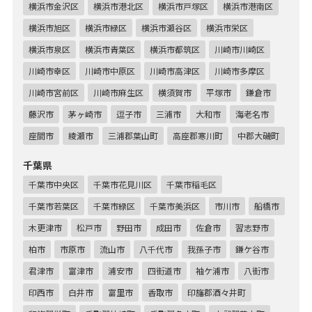
横浜市金沢区
横浜市港北区
横浜市戸塚区
横浜市港南区
横浜市旭区
横浜市緑区
横浜市瀬谷区
横浜市栄区
横浜市泉区
横浜市青葉区
横浜市都筑区
川崎市川崎区
川崎市幸区
川崎市中原区
川崎市高津区
川崎市多摩区
川崎市宮前区
川崎市麻生区
横須賀市
平塚市
鎌倉市
藤沢市
茅ヶ崎市
逗子市
三浦市
大和市
海老名市
座間市
綾瀬市
三浦郡葉山町
高座郡寒川町
中郡大磯町
千葉県
千葉市中央区
千葉市花見川区
千葉市稲毛区
千葉市若葉区
千葉市緑区
千葉市美浜区
市川市
船橋市
木更津市
松戸市
野田市
成田市
佐倉市
習志野市
柏市
市原市
流山市
八千代市
我孫子市
鎌ケ谷市
君津市
富津市
浦安市
四街道市
袖ケ浦市
八街市
印西市
白井市
富里市
香取市
印旛郡酒々井町