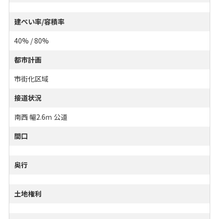
建ぺい率/容積率
40% / 80%
都市計画
市街化区域
接道状況
南西 幅2.6ｍ 公道
間口
奥行
土地権利