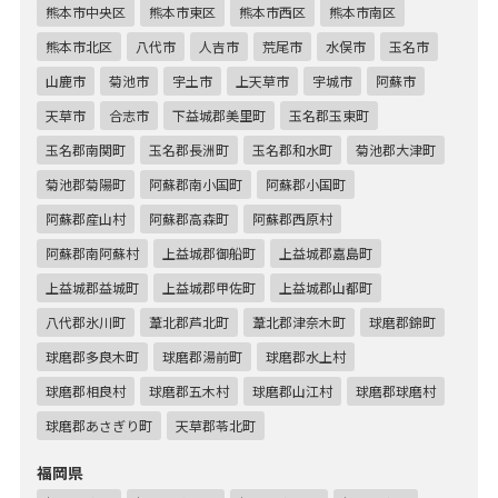
熊本市中央区
熊本市東区
熊本市西区
熊本市南区
熊本市北区
八代市
人吉市
荒尾市
水俣市
玉名市
山鹿市
菊池市
宇土市
上天草市
宇城市
阿蘇市
天草市
合志市
下益城郡美里町
玉名郡玉東町
玉名郡南関町
玉名郡長洲町
玉名郡和水町
菊池郡大津町
菊池郡菊陽町
阿蘇郡南小国町
阿蘇郡小国町
阿蘇郡産山村
阿蘇郡高森町
阿蘇郡西原村
阿蘇郡南阿蘇村
上益城郡御船町
上益城郡嘉島町
上益城郡益城町
上益城郡甲佐町
上益城郡山都町
八代郡氷川町
葦北郡芦北町
葦北郡津奈木町
球磨郡錦町
球磨郡多良木町
球磨郡湯前町
球磨郡水上村
球磨郡相良村
球磨郡五木村
球磨郡山江村
球磨郡球磨村
球磨郡あさぎり町
天草郡苓北町
福岡県