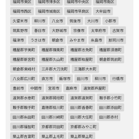
福岡市東区
福岡市博多区
福岡市中央区
福岡市南区
福岡市西区
福岡市城南区
福岡市早良区
大牟田市
久留米市
柳川市
八女市
筑後市
大川市
小郡市
筑紫野市
春日市
大野城市
宗像市
太宰府市
古賀市
福津市
うきは市
朝倉市
みやま市
糸島市
那珂川市
糟屋郡宇美町
糟屋郡篠栗町
糟屋郡志免町
糟屋郡須惠町
糟屋郡新宮町
糟屋郡久山町
糟屋郡粕屋町
朝倉郡筑前町
朝倉郡東峰村
三井郡大刀洗町
三潴郡大木町
八女郡広川町
直方市
飯塚市
田川市
柳川市
行橋市
豊前市
中間市
宮若市
嘉麻市
遠賀郡芦屋町
遠賀郡水巻町
遠賀郡岡垣町
遠賀郡遠賀町
鞍手郡小竹町
鞍手郡鞍手町
嘉穂郡桂川町
田川郡香春町
田川郡添田町
田川郡糸田町
田川郡川崎町
田川郡大任町
田川郡赤村
田川郡福智町
京都郡苅田町
京都郡みやこ町
築上郡吉富町
築上郡上毛町
築上郡築上町